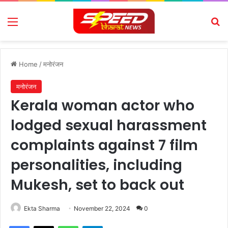
Menu
Se
Home
/
मनोरंजन
मनोरंजन
Kerala woman actor who
lodged sexual harassment
complaints against 7 film
personalities, including
Mukesh, set to back out
Ekta Sharma
November 22, 2024
0
Facebook
X
WhatsApp
Telegram