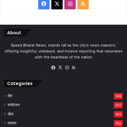
Facebook
X
Instagram
RSS
About
Speed Bharat News. stands tall as the city's news maestro,
offering insightful, unbiased, and incisive reporting that resonates
with the heartbeat of the nation
Facebook
X
Instagram
RSS
Categories
देश
588
मनोरंजन
557
खेल
463
व्यापार
452