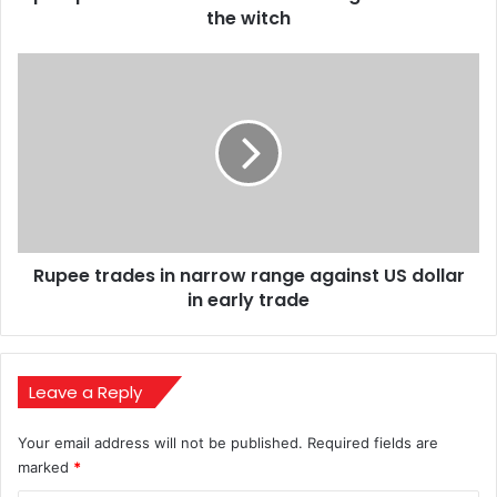
of
the witch
the
witch
Rupee
trades
in
narrow
range
against
US
dollar
in
Rupee trades in narrow range against US dollar
early
trade
in early trade
Leave a Reply
Your email address will not be published.
Required fields are
marked
*