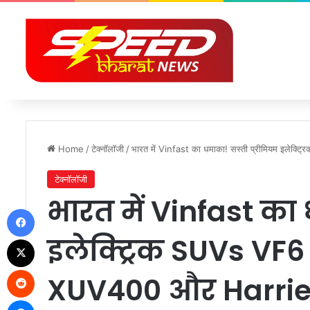
Home
/
टेक्नॉलॉजी
/
भारत में Vinfast का धमाका! सस्ती प्रीमियम इले
टेक्नॉलॉजी
भारत में Vinfast का 
Facebook
इलेक्ट्रिक SUVs VF6
X
Reddit
XUV400 और Harrier
Messenger