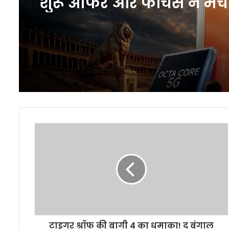
बनाने वाला नया लचीला जे
विकसित हुआ
Redmi A7 Pro 5G की पहल
शुरू ऑफर और फीचर्स ने मच
धमाल
टाइगर
श्रॉफ
की
बागी
4
का
धमाका!
द
बंगाल
टाइगर श्रॉफ की बागी 4 का धमाका! द बंगाल
फाइल्स