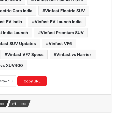
lectric Cars India
Vinfast Electric SUV
ast EV India
Vinfast EV Launch India
t India Launch
Vinfast Premium SUV
nfast SUV Updates
Vinfast VF6
गलत UPI ट्रांजेक्शन हो गया? घबराएं नहीं, इन 4
तरीकों से वापस पा सकते हैं अपना पैसा
Vinfast VF7 Specs
Vinfast vs Harrier
t vs XUV400
Motorola Signature 50MP क्वाड कैमरा
फोन ने फ्लैगशिप मार्केट में मचाई हलचल
Copy URL
I4C का नया मॉडल साइबर अपराधियों पर
रियल टाइम एक्शन से बचाए गए हजारों करोड़
mail
Print