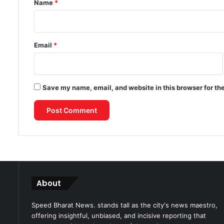
Name
*
Email
*
Save my name, email, and website in this browser for th
About
Speed Bharat News. stands tall as the city's news maestro,
offering insightful, unbiased, and incisive reporting that