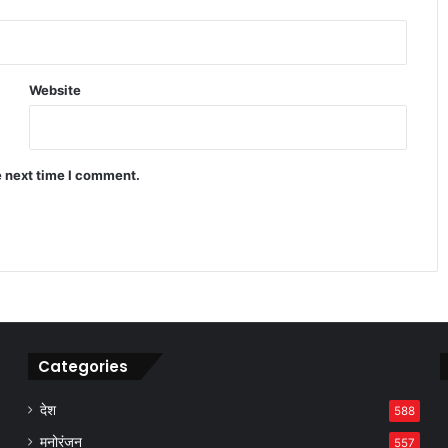
Infinix Note 60 Pro ने मचाया धमाल 4500
निट्स ब्राइटनेस वाला डिस्प्ले
Website
Apple प्रोडक्ट्स सेल 2026 ने मचाया तहलका
बैंक डिस्काउंट से सस्ते iPhone खरीदें
e next time I comment.
Categories
देश
588
मनोरंजन
557