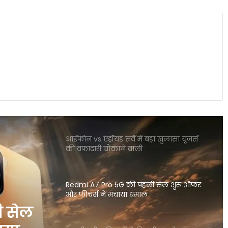
स्मार्टवॉच से होगा शरीर में माइक्रोप्लास्टिक का
पता नया रिसर्च चौंकाने वाला खुलासा
OpenAI CEO सैम ऑल्टमैन ने बच्चों के स्क्रीन
टाइम पर जताई गंभीर चिंता
आईफोन vs एंड्रॉयड सर्वे में बड़ा खुलासा यूजर्स
की वफादारी चौंकाने वाली
Redmi A7 Pro 5G की पहली सेल शुरू ऑफर
और फीचर्स ने मचाया धमाल
इंसानी शरीर की गर्मी से बिजली बनाने वाला
नया लचीला जेल विकसित हुआ
जली