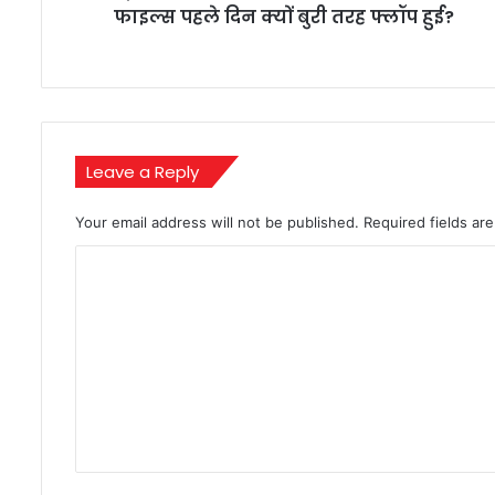
पहले
फाइल्स पहले दिन क्यों बुरी तरह फ्लॉप हुई?
दिन
क्यों
बुरी
तरह
फ्लॉप
हुई?
Leave a Reply
Your email address will not be published.
Required fields a
C
o
m
m
e
n
t
*