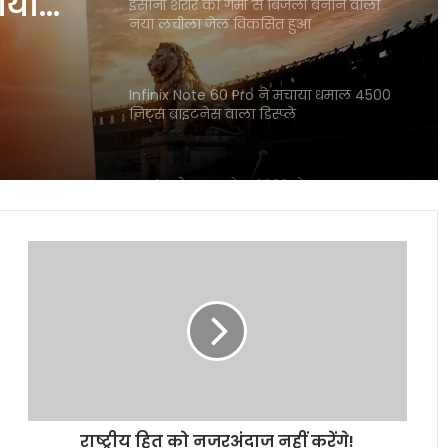
ल
Infinix Note 60 Pro ने मचाया धमाल 4500
निट्स ब्राइटनेस वाला डिस्प्ले
Apple प्रोडक्ट्स सेल 2026 ने मचाया तहलका
ी सेल
बैंक डिस्काउंट से सस्ते iPhone खरीदें
ाया
गलत UPI ट्रांजेक्शन हो गया? घबराएं नहीं, इन 4
तरीकों से वापस पा सकते हैं अपना पैसा
राष्ट्रीय
हित
Motorola Signature 50MP क्वाड कैमरा
को
फोन ने फ्लैगशिप मार्केट में मचाई हलचल
नजरअंदाज
नहीं
करेंगे!
I4C का नया मॉडल साइबर अपराधियों पर
Nirmala
रियल टाइम एक्शन से बचाए गए हजारों करोड़
Sitharaman
ने
राष्ट्रीय हित को नजरअंदाज नहीं करेंगे!
रूस