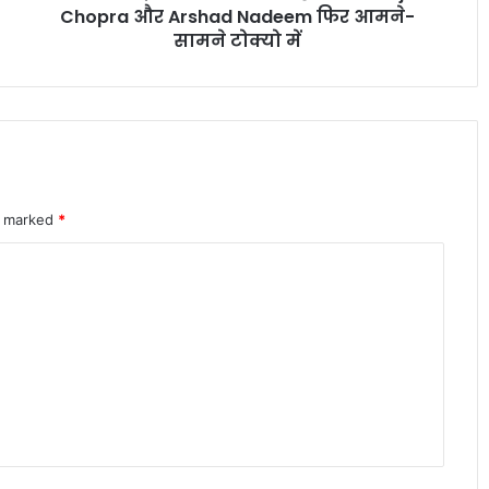
इलेक्ट्रिक कारें क्यों होती हैं ज्यादा भारी? जानिए
Nadeem
Chopra और Arshad Nadeem फिर आमने-
वजन के फायदे और नुकसान
फिर
सामने टोक्यो में
आमने-
सामने
पोस्ट ऑफिस आरडी में ₹3600 निवेश पर कितना
टोक्यो
मिलेगा रिटर्न जानकर रह जाएंगे
में
शेयर बाजार में भारी गिरावट सेंसेक्स 900 अंक
re marked
*
टूटा निफ्टी पर भी दबाव जारी
कम EMI का फायदा या नुकसान जानिए लोन
का पूरा आर्थिक गणित
केंद्रीय कर्मचारियों के लिए बड़ी खुशखबरी DA
और DR में 2 प्रतिशत बढ़ोतरी