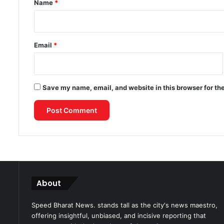
Name
*
Email
*
Save my name, email, and website in this browser for th
About
Speed Bharat News. stands tall as the city's news maestro,
offering insightful, unbiased, and incisive reporting that