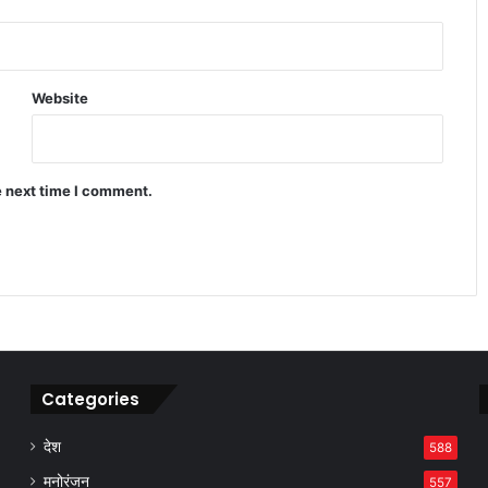
रुपये में मामूली मजबूती के बावजूद बाजार क्यों
हुआ लाल निशान में बंद
Website
TCS नासिक ब्रांच केस में धर्मांतरण और शोषण
के गंभीर आरोप सामने आए
e next time I comment.
बाजार गिरा लेकिन इन कंपनियों ने निवेशकों
को बना दिया करोड़पति जैसी कमाई
Categories
देश
588
मनोरंजन
557