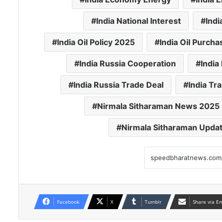
India National Interest
Indi
India Oil Policy 2025
India Oil Purcha
India Russia Cooperation
India
India Russia Trade Deal
India Tr
Nirmala Sitharaman News 2025
Nirmala Sitharaman Upda
Facebook
X
Tumblr
Share via E