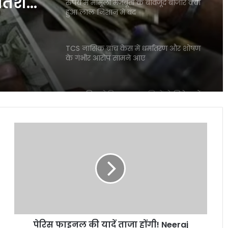
रतिशत
रुपये में मामूली मजबूती के बावजूद बाजार क्यों
हुआ लाल निशान में बंद
TCS नासिक ब्रांच केस में धर्मांतरण और शोषण
के गंभीर आरोप सामने आए
बाजार गिरा लेकिन इन कंपनियों ने निवेशकों
को बना दिया करोड़पति जैसी कमाई
पेरिस
फाइनल
Mirae Asset Consumer Fund ने निवेशकों
की
को दिया 25 प्रतिशत तक का दमदार रिटर्न
यादें
ताजा
होंगी!
शेयर बाजार में विदेशी निवेशकों की भारी
Neeraj
बिकवाली से मचा हड़कंप लगातार निकासी जारी
Chopra
और
पेरिस फाइनल की यादें ताजा होंगी! Neeraj
Arshad