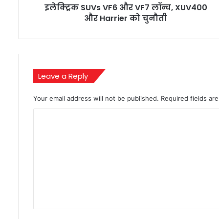
और
इलेक्ट्रिक SUVs VF6 और VF7 लॉन्च, XUV400
VF7
और Harrier को चुनौती
लॉन्च,
XUV400
और
Harrier
को
Leave a Reply
चुनौती
Your email address will not be published.
Required fields a
C
o
m
m
e
n
t
*