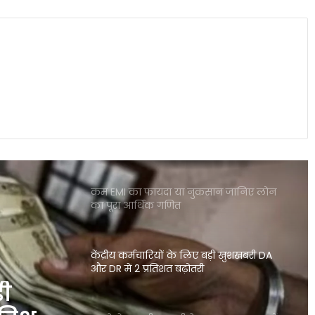
इलेक्ट्रिक कारें क्यों होती हैं ज्यादा भारी? जानिए
वजन के फायदे और नुकसान
पोस्ट ऑफिस आरडी में ₹3600 निवेश पर कितना
मिलेगा रिटर्न जानकर रह जाएंगे
शेयर बाजार में भारी गिरावट सेंसेक्स 900 अंक
टूटा निफ्टी पर भी दबाव जारी
कम EMI का फायदा या नुकसान जानिए लोन
का पूरा आर्थिक गणित
केंद्रीय कर्मचारियों के लिए बड़ी खुशखबरी DA
और DR में 2 प्रतिशत बढ़ोतरी
़ी