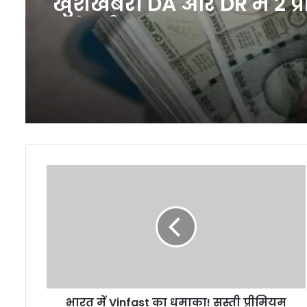
खुशखबरी DA और DR में 2 प्
बढ़ोतरी
भारत
में
Vinfast
का
धमाका!
सस्ती
प्रीमियम
इलेक्ट्रिक
SUVs
भारत में Vinfast का धमाका! सस्ती प्रीमियम
VF6