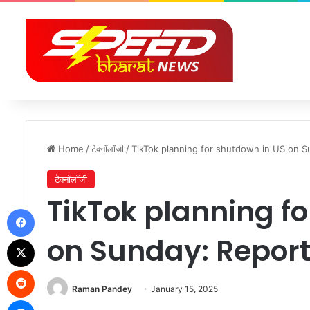
Home
/
टेक्नॉलॉजी
/
TikTok planning for shutdown in US on S
टेक्नॉलॉजी
TikTok planning f
Facebook
on Sunday: Report 
X
Reddit
Raman Pandey
January 15, 2025
Messenger