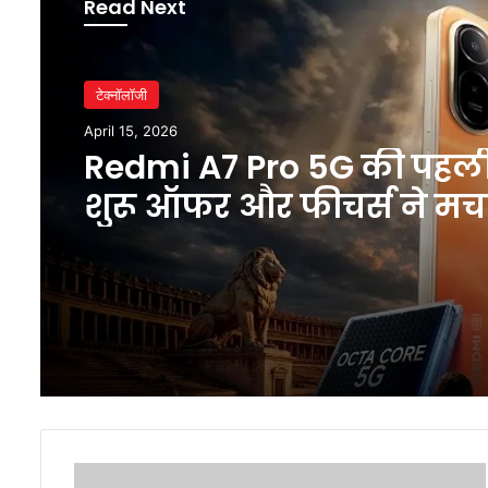
Read Next
टेक्नॉलॉजी
April 15, 2026
Redmi A7 Pro 5G की पहल
शुरू ऑफर और फीचर्स ने मच
धमाल
Rupee