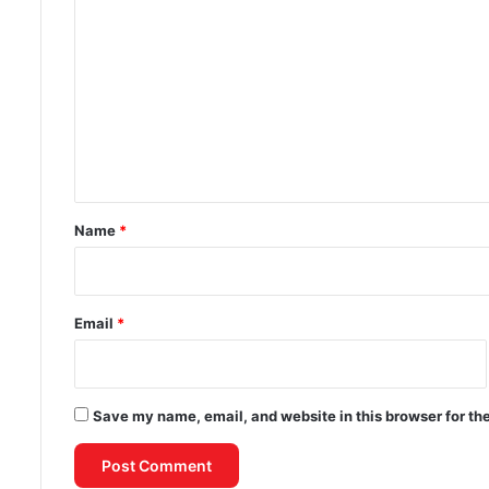
o
m
m
e
n
t
*
Name
*
Email
*
Save my name, email, and website in this browser for th