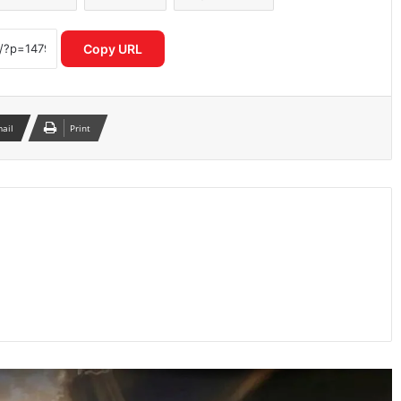
गलत UPI ट्रांजेक्शन हो गया? घबराएं नहीं, इन 4
तरीकों से वापस पा सकते हैं अपना पैसा
Copy URL
Motorola Signature 50MP क्वाड कैमरा
फोन ने फ्लैगशिप मार्केट में मचाई हलचल
mail
Print
I4C का नया मॉडल साइबर अपराधियों पर
रियल टाइम एक्शन से बचाए गए हजारों करोड़
स्मार्टवॉच से होगा शरीर में माइक्रोप्लास्टिक का
पता नया रिसर्च चौंकाने वाला खुलासा
OpenAI CEO सैम ऑल्टमैन ने बच्चों के स्क्रीन
टाइम पर जताई गंभीर चिंता