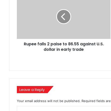
falls
2
paise
to
86.55
against
U.S.
dollar
Rupee falls 2 paise to 86.55 against U.S.
in
early
dollar in early trade
trade
Leave a Reply
Your email address will not be published.
Required fields a
C