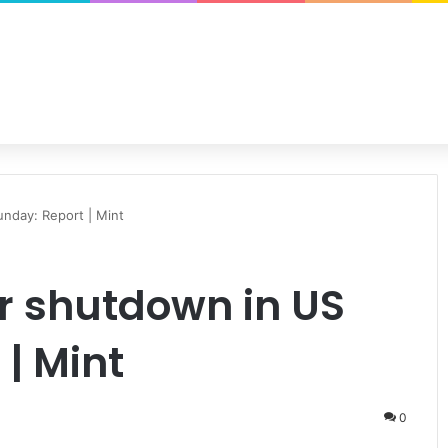
unday: Report | Mint
or shutdown in US
| Mint
0