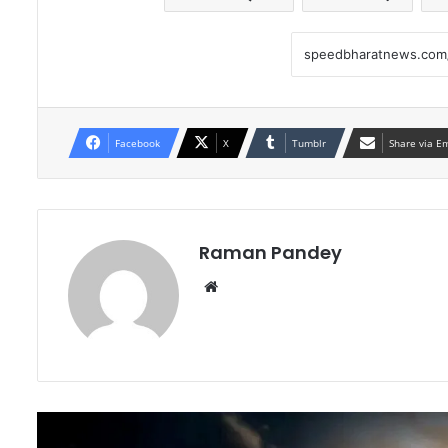
Facebook
X
Tumblr
Share via E
Raman Pandey
Website