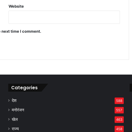
Website
Infinix Note 60 Pro ने मचाया धमाल 4500
निट्स ब्राइटनेस वाला डिस्प्ले
e next time I comment.
Apple प्रोडक्ट्स सेल 2026 ने मचाया तहलका
बैंक डिस्काउंट से सस्ते iPhone खरीदें
Categories
देश
588
मनोरंजन
557
खेल
463
राज्य
458