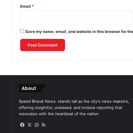
Email
*
Save my name, email, and website in this browser for th
About
Speed Bharat News. stands tall as the city's news maestro,
offering insightful, unbiased, and incisive reporting that
resonates with the heartbeat of the nation
Facebook
X
Instagram
RSS