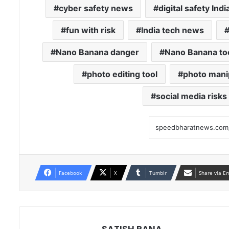
cyber safety news
digital safety Indi
fun with risk
India tech news
Nano Banana danger
Nano Banana to
photo editing tool
photo manip
social media risks
Facebook
X
Tumblr
Share via E
SATISH RANA