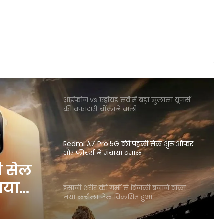
स्मार्टवॉच से होगा शरीर में माइक्रोप्लास्टिक का
पता नया रिसर्च चौंकाने वाला खुलासा
OpenAI CEO सैम ऑल्टमैन ने बच्चों के स्क्रीन
टाइम पर जताई गंभीर चिंता
आईफोन vs एंड्रॉयड सर्वे में बड़ा खुलासा यूजर्स
की वफादारी चौंकाने वाली
Redmi A7 Pro 5G की पहली सेल शुरू ऑफर
और फीचर्स ने मचाया धमाल
ी सेल
ाया
इंसानी शरीर की गर्मी से बिजली बनाने वाला
नया लचीला जेल विकसित हुआ