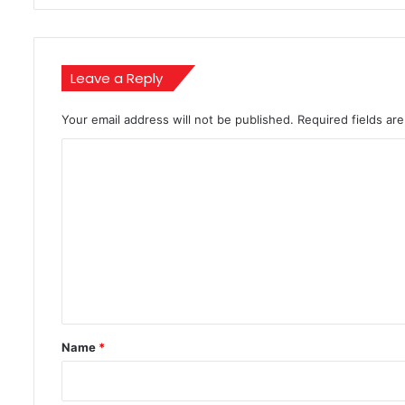
बच्चा,
NDRF
ने
बचाया
Leave a Reply
जादुई
अंदाज़
में
Your email address will not be published.
Required fields a
C
o
m
m
e
n
t
*
Name
*