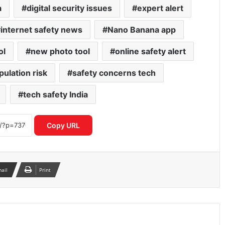
a
digital security issues
expert alert
internet safety news
Nano Banana app
ol
new photo tool
online safety alert
ulation risk
safety concerns tech
tech safety India
गलत UPI ट्रांजेक्शन हो गया? घबराएं नहीं, इन 4
तरीकों से वापस पा सकते हैं अपना पैसा
Copy URL
Motorola Signature 50MP क्वाड कैमरा
फोन ने फ्लैगशिप मार्केट में मचाई हलचल
mail
Print
I4C का नया मॉडल साइबर अपराधियों पर
रियल टाइम एक्शन से बचाए गए हजारों करोड़