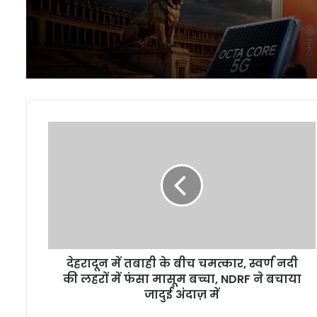
देहरादून
में
तबाही
के
बीच
चमत्कार,
स्वर्ण
नदी
की
देहरादून में तबाही के बीच चमत्कार, स्वर्ण नदी
लहरों
में
की लहरों में फंसा मासूम बच्चा, NDRF ने बचाया
फंसा
जादुई अंदाज़ में
मासूम