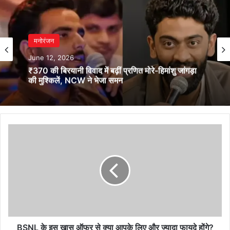
मनोरंजन
June 12, 2026
₹370 की बिरयानी विवाद में बढ़ीं प्रणित मोरे-हिमांशु जांगड़ा
की मुश्किलें, NCW ने भेजा समन
BSNL
के
इस
खास
ऑफर
से
क्या
आपके
लिए
और
BSNL के इस खास ऑफर से क्या आपके लिए और ज्यादा फायदे होंगे?