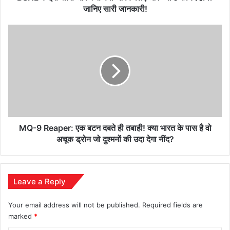
ज्यादा
जानिए सारी जानकारी!
फायदे
होंगे?
MQ-
जानिए
9
सारी
Reaper:
जानकारी!
एक
बटन
दबते
ही
तबाही!
क्या
भारत
MQ-9 Reaper: एक बटन दबते ही तबाही! क्या भारत के पास है वो
के
अचूक ड्रोन जो दुश्मनों की उदा देगा नींद?
पास
है
वो
अचूक
Leave a Reply
ड्रोन
जो
Your email address will not be published.
Required fields are
दुश्मनों
marked
*
की