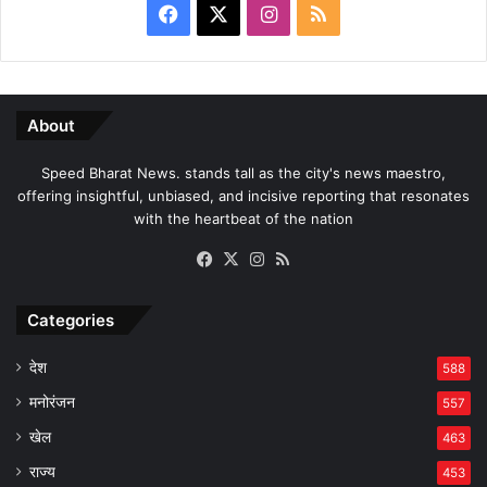
Facebook
X
Instagram
RSS
About
Speed Bharat News. stands tall as the city's news maestro,
offering insightful, unbiased, and incisive reporting that resonates
with the heartbeat of the nation
Facebook
X
Instagram
RSS
Categories
देश
588
मनोरंजन
557
खेल
463
राज्य
453