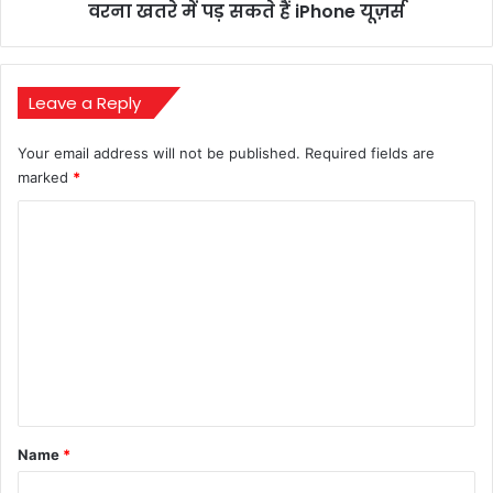
खतरे
वरना खतरे में पड़ सकते हैं iPhone यूज़र्स
में
पड़
सकते
हैं
Leave a Reply
iPhone
यूज़र्स
Your email address will not be published.
Required fields are
marked
*
C
o
m
m
e
n
t
*
Name
*