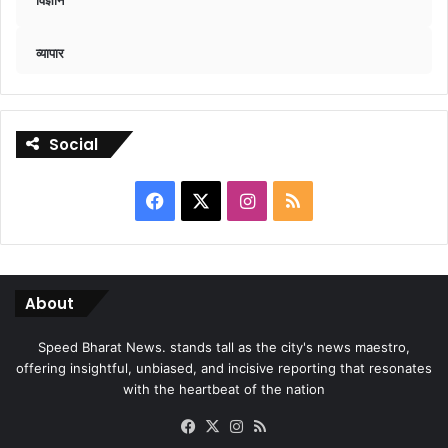
व्यापार
Social
Facebook
X
Instagram
RSS
About
Speed Bharat News. stands tall as the city's news maestro,
offering insightful, unbiased, and incisive reporting that resonates
with the heartbeat of the nation
Facebook
X
Instagram
RSS