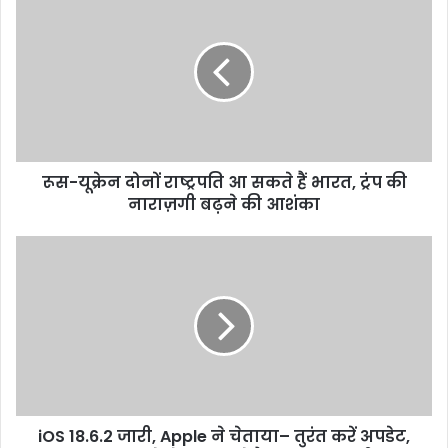
यूक्रेन
दोनों
राष्ट्रपति
आ
सकते
हैं
भारत,
ट्रंप
रूस-यूक्रेन दोनों राष्ट्रपति आ सकते हैं भारत, ट्रंप की
की
नाराज़गी
नाराज़गी बढ़ने की आशंका
बढ़ने
की
iOS
आशंका
18.6.2
जारी,
Apple
ने
चेताया–
तुरंत
करें
अपडेट,
iOS 18.6.2 जारी, Apple ने चेताया– तुरंत करें अपडेट,
वरना