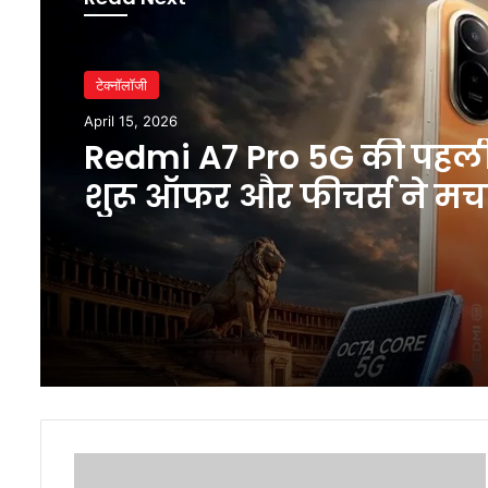
टेक्नॉलॉजी
April 15, 2026
Redmi A7 Pro 5G की पहल
शुरू ऑफर और फीचर्स ने मच
धमाल
रणबीर-
आलिया