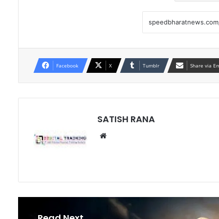
Facebook
X
Tumblr
Share via E
SATISH RANA
Website
Read Next