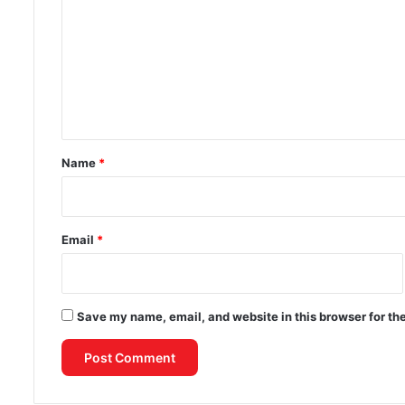
m
m
e
n
t
*
Name
*
Email
*
Save my name, email, and website in this browser for th