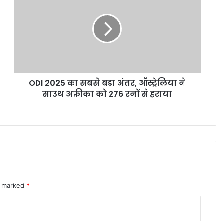
गलत UPI ट्रांजेक्शन हो गया? घबराएं नहीं, इन 4
का
तरीकों से वापस पा सकते हैं अपना पैसा
सबसे
बड़ा
अंतर,
Motorola Signature 50MP क्वाड कैमरा
ऑस्ट्रेलिया
फोन ने फ्लैगशिप मार्केट में मचाई हलचल
ने
साउथ
ODI 2025 का सबसे बड़ा अंतर, ऑस्ट्रेलिया ने
अफ्रीका
I4C का नया मॉडल साइबर अपराधियों पर
को
साउथ अफ्रीका को 276 रनों से हराया
रियल टाइम एक्शन से बचाए गए हजारों करोड़
276
रनों
से
स्मार्टवॉच से होगा शरीर में माइक्रोप्लास्टिक का
हराया
पता नया रिसर्च चौंकाने वाला खुलासा
OpenAI CEO सैम ऑल्टमैन ने बच्चों के स्क्रीन
re marked
*
टाइम पर जताई गंभीर चिंता