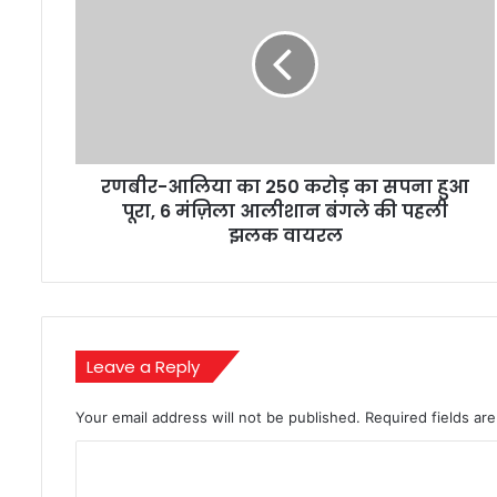
का
250
करोड़
का
सपना
हुआ
पूरा,
रणबीर-आलिया का 250 करोड़ का सपना हुआ
6
मंज़िला
पूरा, 6 मंज़िला आलीशान बंगले की पहली
आलीशान
झलक वायरल
बंगले
की
पहली
झलक
वायरल
Leave a Reply
Your email address will not be published.
Required fields a
C
o