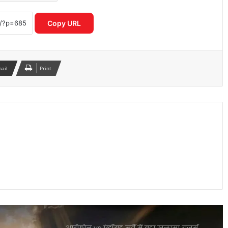
तरीकों से वापस पा सकते हैं अपना पैसा
Copy URL
Motorola Signature 50MP क्वाड कैमरा
फोन ने फ्लैगशिप मार्केट में मचाई हलचल
mail
Print
I4C का नया मॉडल साइबर अपराधियों पर
रियल टाइम एक्शन से बचाए गए हजारों करोड़
स्मार्टवॉच से होगा शरीर में माइक्रोप्लास्टिक का
पता नया रिसर्च चौंकाने वाला खुलासा
OpenAI CEO सैम ऑल्टमैन ने बच्चों के स्क्रीन
टाइम पर जताई गंभीर चिंता
आईफोन vs एंड्रॉयड सर्वे में बड़ा खुलासा यूजर्स