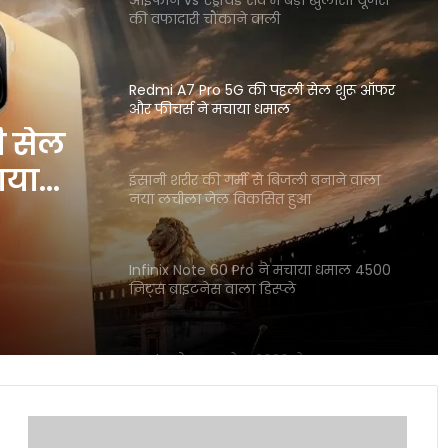
की वफादारी चौंकाने वाली
Redmi A7 Pro 5G की पहली सेल शुरू ऑफर
और फीचर्स ने मचाया धमाल
ी सेल
ाया
इंसानी शरीर की गर्मी से बिजली बनाने वाला
नया लचीला जेल विकसित हुआ
Infinix Note 60 Pro ने मचाया धमाल 4500
निट्स ब्राइटनेस वाला डिस्प्ले
Apple प्रोडक्ट्स सेल 2026 ने मचाया तहलका
बैंक डिस्काउंट से सस्ते iPhone खरीदें
ODI
2025