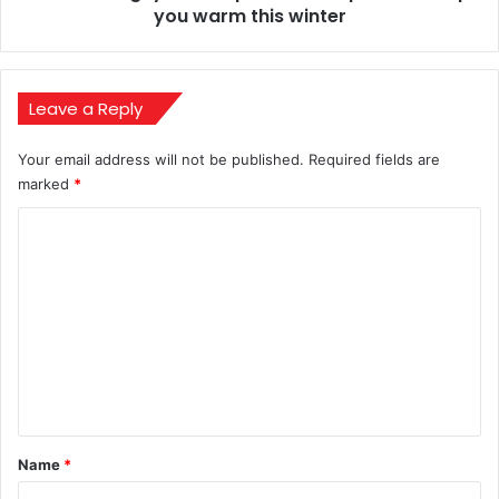
you
you warm this winter
warm
this
winter
Leave a Reply
Your email address will not be published.
Required fields are
marked
*
C
o
m
m
e
n
t
*
Name
*