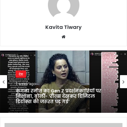
Kavita Tiwary
Website
देश
1 week ago
कंगना रनौत का Gen Z प्रदर्शनकारियों पर
निशाना, बोलीं- ‘रील्स देखकर डिजिटल
डिटॉक्स की जरूरत पड़ गई’
Failure