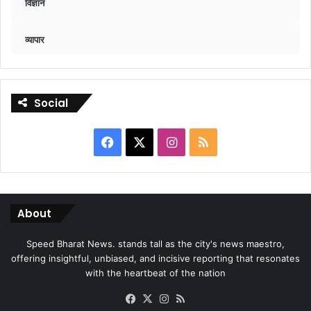
विज्ञान
व्यापार
Social
Facebook
X
Instagram
RSS
About
Speed Bharat News. stands tall as the city's news maestro,
offering insightful, unbiased, and incisive reporting that resonates
with the heartbeat of the nation
Facebook
X
Instagram
RSS