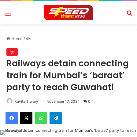
Menu
Se
Home
/
देश
देश
Railways detain connecting
train for Mumbai’s ‘baraat’
party to reach Guwahati
Kavita Tiwary
November 17, 2024
0
Facebook
X
WhatsApp
Telegram