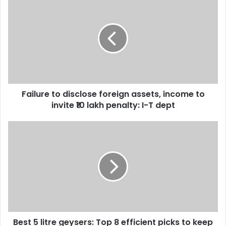
to
disclose
foreign
assets,
income
to
invite
₹10
Failure to disclose foreign assets, income to
lakh
penalty:
invite ₹10 lakh penalty: I-T dept
I-
T
Best
dept
5
litre
geysers:
Top
8
efficient
picks
to
Best 5 litre geysers: Top 8 efficient picks to keep
keep