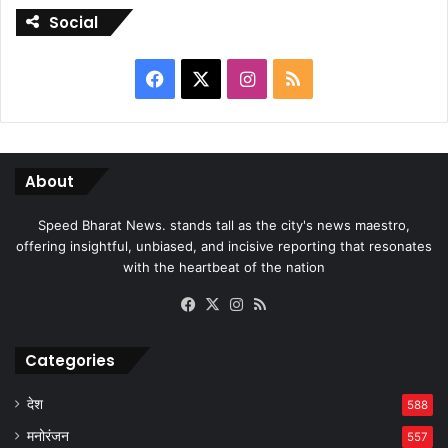
Social
Facebook
X
Instagram
RSS
About
Speed Bharat News. stands tall as the city's news maestro,
offering insightful, unbiased, and incisive reporting that resonates
with the heartbeat of the nation
Facebook
X
Instagram
RSS
Categories
देश
588
मनोरंजन
557