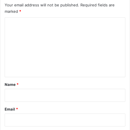
Your email address will not be published.
Required fields are
marked
*
C
o
m
m
e
n
t
*
Name
*
Email
*