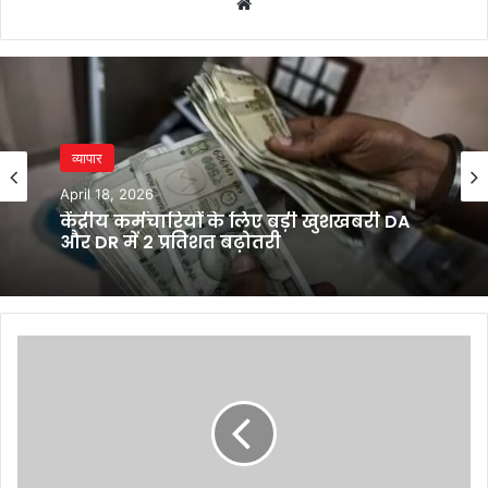
Website
व्यापार
April 18, 2026
केंद्रीय कर्मचारियों के लिए बड़ी खुशखबरी DA
और DR में 2 प्रतिशत बढ़ोतरी
Aditya
Birla
Group
makes
$20
bn
investment