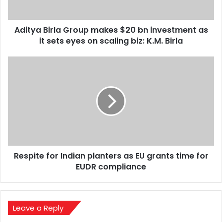
as
it
Aditya Birla Group makes $20 bn investment as
sets
eyes
it sets eyes on scaling biz: K.M. Birla
on
scaling
Respite
biz:
for
K.M.
Indian
Birla
planters
as
EU
grants
time
for
Respite for Indian planters as EU grants time for
EUDR
compliance
EUDR compliance
Leave a Reply