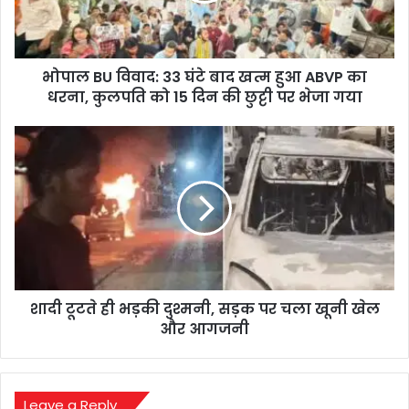
खत्म
हुआ
ABVP
भोपाल BU विवाद: 33 घंटे बाद खत्म हुआ ABVP का
का
धरना,
धरना, कुलपति को 15 दिन की छुट्टी पर भेजा गया
कुलपति
को
शादी
15
टूटते
दिन
ही
की
भड़की
छुट्टी
दुश्मनी,
पर
सड़क
भेजा
पर
गया
चला
खूनी
शादी टूटते ही भड़की दुश्मनी, सड़क पर चला खूनी खेल
खेल
और
और आगजनी
आगजनी
Leave a Reply