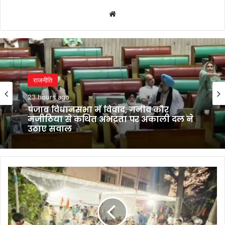
Website
राजनीति
23 hours ago
पंजाब विधानसभा में विवाद, गनीव कौर
मजीठिया से कथित अभद्रता पर अकाली दल ने
उठाए सवाल
भोपाल
BU
विवाद:
33
घंटे
बाद