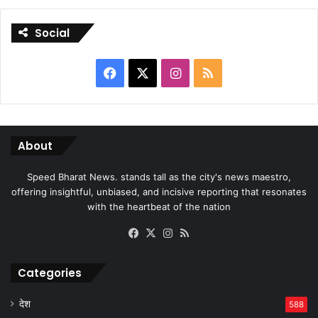
Social
Facebook
X
Instagram
RSS
About
Speed Bharat News. stands tall as the city's news maestro,
offering insightful, unbiased, and incisive reporting that resonates
with the heartbeat of the nation
Facebook
X
Instagram
RSS
Categories
देश
588