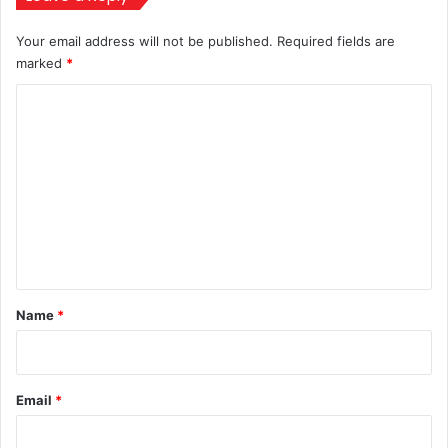
Your email address will not be published.
Required fields are
marked
*
C
o
m
m
e
n
t
*
Name
*
Email
*