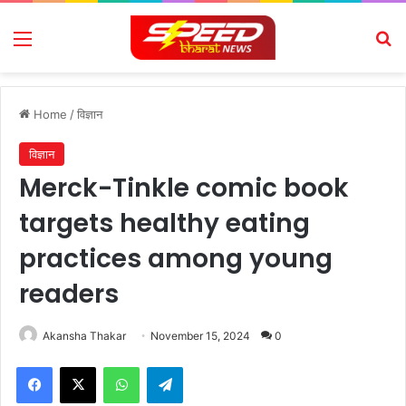
Menu
Se
Home
/
विज्ञान
विज्ञान
Merck-Tinkle comic book
targets healthy eating
practices among young
readers
Akansha Thakar
November 15, 2024
0
Facebook
X
WhatsApp
Telegram