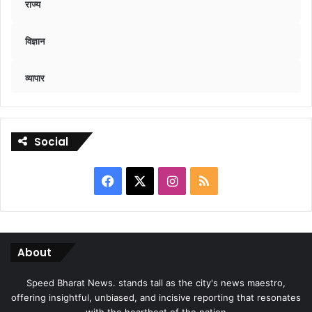
राज्य
विज्ञान
व्यापार
Social
Facebook
X
Instagram
RSS
About
Speed Bharat News. stands tall as the city's news maestro,
offering insightful, unbiased, and incisive reporting that resonates