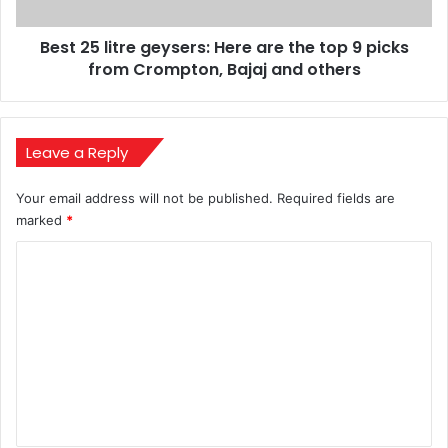
top
9
Best 25 litre geysers: Here are the top 9 picks
picks
from
from Crompton, Bajaj and others
Crompton,
Bajaj
and
others
Leave a Reply
Your email address will not be published.
Required fields are
marked
*
C
o
m
m
e
n
t