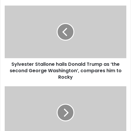
Sylvester
Stallone
hails
Donald
Trump
as
‘the
second
George
Sylvester Stallone hails Donald Trump as ‘the
Washington’,
compares
second George Washington’, compares him to
him
Rocky
to
Rocky
Best
25
litre
geysers:
Here
are
the