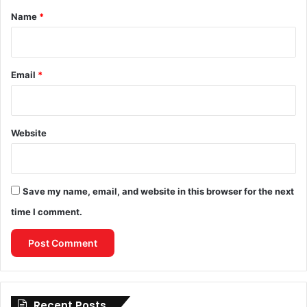
*
Name
*
Email
*
Website
Save my name, email, and website in this browser for the next
time I comment.
Recent Posts