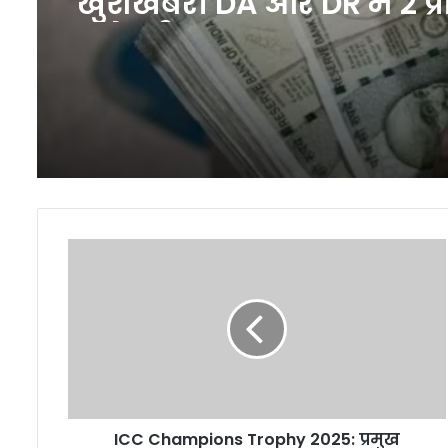
खुशखबरी DA और DR में 2 प्
बढ़ोतरी
ICC
Champions
Trophy
2025:
प्रमुख
खिलाड़ियों
के
बाहर
होने
ICC Champions Trophy 2025: प्रमुख
के