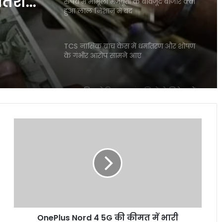
रतिशत
रुपये में मामूली मजबूती के बावजूद बाजार क्यों
हुआ लाल निशान में बंद
TCS नासिक ब्रांच केस में धर्मांतरण और शोषण
के गंभीर आरोप सामने आए
बाजार गिरा लेकिन इन कंपनियों ने निवेशकों
को बना दिया करोड़पति जैसी कमाई
OnePlus
Nord
Mirae Asset Consumer Fund ने निवेशकों
4
को दिया 25 प्रतिशत तक का दमदार रिटर्न
5G
की
कीमत
शेयर बाजार में विदेशी निवेशकों की भारी
में
बिकवाली से मचा हड़कंप लगातार निकासी जारी
भारी
गिरावट,
OnePlus Nord 4 5G की कीमत में भारी
जानें