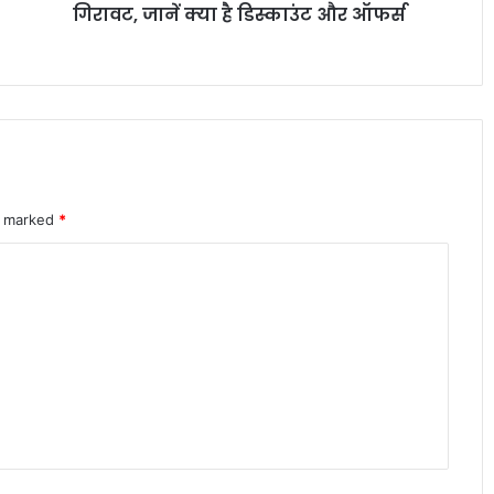
इलेक्ट्रिक कारें क्यों होती हैं ज्यादा भारी? जानिए
क्या
गिरावट, जानें क्या है डिस्काउंट और ऑफर्स
वजन के फायदे और नुकसान
है
डिस्काउंट
और
पोस्ट ऑफिस आरडी में ₹3600 निवेश पर कितना
ऑफर्स
मिलेगा रिटर्न जानकर रह जाएंगे
शेयर बाजार में भारी गिरावट सेंसेक्स 900 अंक
re marked
*
टूटा निफ्टी पर भी दबाव जारी
कम EMI का फायदा या नुकसान जानिए लोन
का पूरा आर्थिक गणित
केंद्रीय कर्मचारियों के लिए बड़ी खुशखबरी DA
और DR में 2 प्रतिशत बढ़ोतरी