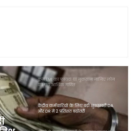
इलेक्ट्रिक कारें क्यों होती हैं ज्यादा भारी? जानिए
वजन के फायदे और नुकसान
पोस्ट ऑफिस आरडी में ₹3600 निवेश पर कितना
मिलेगा रिटर्न जानकर रह जाएंगे
शेयर बाजार में भारी गिरावट सेंसेक्स 900 अंक
टूटा निफ्टी पर भी दबाव जारी
कम EMI का फायदा या नुकसान जानिए लोन
का पूरा आर्थिक गणित
केंद्रीय कर्मचारियों के लिए बड़ी खुशखबरी DA
और DR में 2 प्रतिशत बढ़ोतरी
़ी