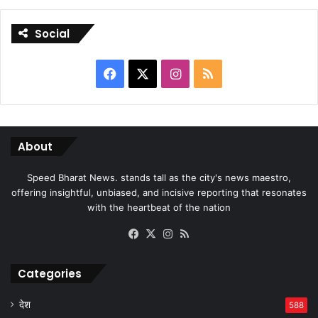
Social
Facebook
X
Instagram
RSS
About
Speed Bharat News. stands tall as the city's news maestro,
offering insightful, unbiased, and incisive reporting that resonates
with the heartbeat of the nation
Facebook
X
Instagram
RSS
Categories
देश
588