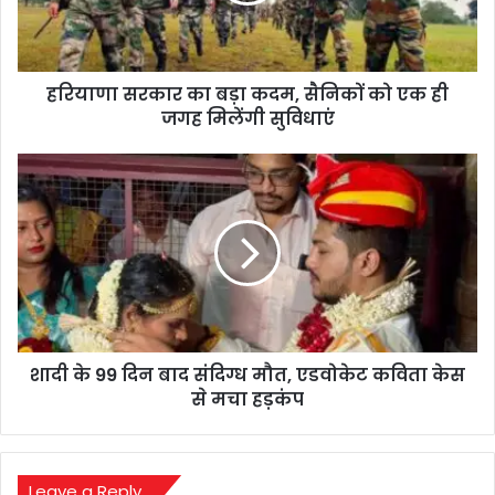
को
एक
ही
हरियाणा सरकार का बड़ा कदम, सैनिकों को एक ही
जगह
मिलेंगी
जगह मिलेंगी सुविधाएं
सुविधाएं
शादी
के
99
दिन
बाद
संदिग्ध
मौत,
एडवोकेट
कविता
शादी के 99 दिन बाद संदिग्ध मौत, एडवोकेट कविता केस
केस
से
से मचा हड़कंप
मचा
हड़कंप
Leave a Reply