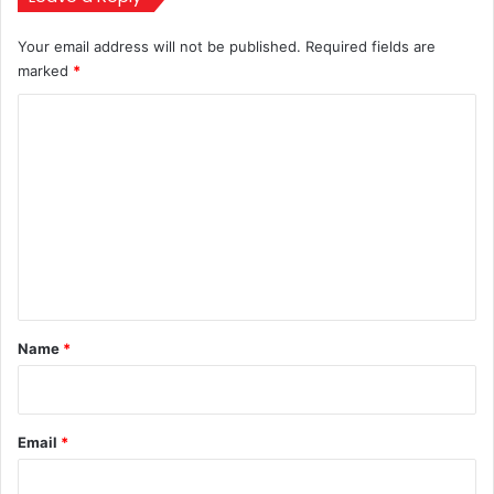
Your email address will not be published.
Required fields are
marked
*
C
o
m
m
e
n
t
*
Name
*
Email
*