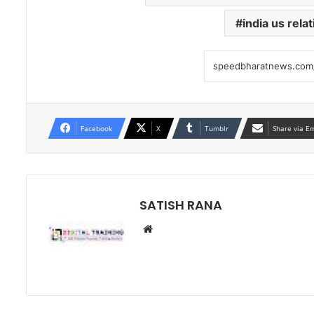
india us rela
Facebook
X
Tumblr
Share via E
SATISH RANA
Website