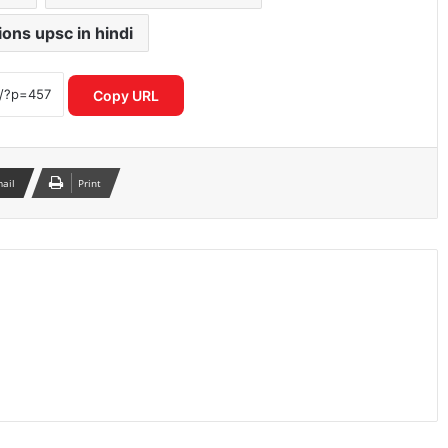
tions upsc in hindi
Mirae Asset Consumer Fund ने निवेशकों
को दिया 25 प्रतिशत तक का दमदार रिटर्न
Copy URL
शेयर बाजार में विदेशी निवेशकों की भारी
बिकवाली से मचा हड़कंप लगातार निकासी जारी
mail
Print
इलेक्ट्रिक कारें क्यों होती हैं ज्यादा भारी? जानिए
वजन के फायदे और नुकसान
पोस्ट ऑफिस आरडी में ₹3600 निवेश पर कितना
मिलेगा रिटर्न जानकर रह जाएंगे
शेयर बाजार में भारी गिरावट सेंसेक्स 900 अंक
टूटा निफ्टी पर भी दबाव जारी