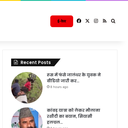
Facebook
X
Instagram
RSS
Searc
ई-पेपर
Recent Posts
रूस में फंसे जालंधर के युवक ने
वीडियो जारी कर…
8 hours ago
कांवड़ यात्रा को लेकर मौलाना
रशीदी का बयान, सियासी
हलचल…