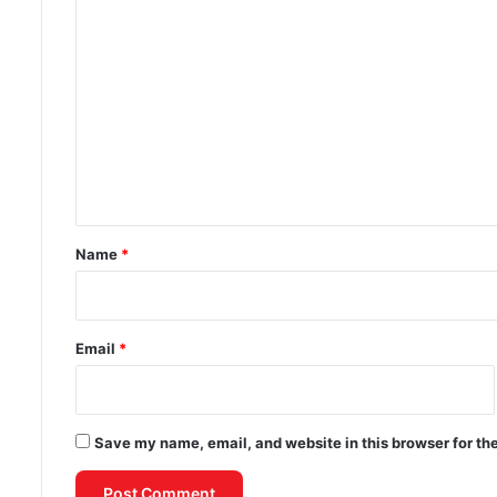
C
o
m
m
e
n
t
*
Name
*
Email
*
Save my name, email, and website in this browser for th