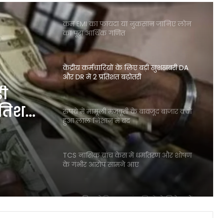
कम EMI का फायदा या नुकसान जानिए लोन
का पूरा आर्थिक गणित
केंद्रीय कर्मचारियों के लिए बड़ी खुशखबरी DA
और DR में 2 प्रतिशत बढ़ोतरी
़ी
रतिशत
रुपये में मामूली मजबूती के बावजूद बाजार क्यों
हुआ लाल निशान में बंद
TCS नासिक ब्रांच केस में धर्मांतरण और शोषण
के गंभीर आरोप सामने आए
बाजार गिरा लेकिन इन कंपनियों ने निवेशकों
को बना दिया करोड़पति जैसी कमाई