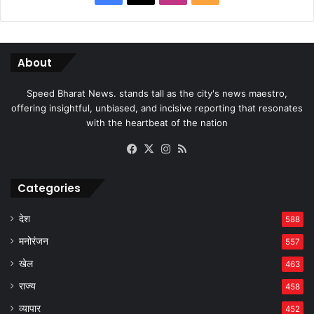
About
Speed Bharat News. stands tall as the city's news maestro,
offering insightful, unbiased, and incisive reporting that resonates
with the heartbeat of the nation
Facebook
X
Instagram
RSS
Categories
देश
588
मनोरंजन
557
खेल
463
राज्य
458
व्यापार
452