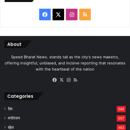
Facebook
X
Instagram
RSS
About
Speed Bharat News. stands tall as the city's news maestro,
offering insightful, unbiased, and incisive reporting that resonates
with the heartbeat of the nation
Facebook
X
Instagram
RSS
Categories
देश
588
मनोरंजन
557
खेल
463