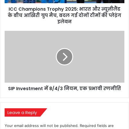
बीच
ICC Champions Trophy 2025: भारत और न्यूज़ीलैंड
आखिरी
ग्रुप
के बीच आखिरी ग्रुप मैच, बदल गई दोनों टीमों की प्लेइंग
मैच,
इलेवन
बदल
गई
SIP
दोनों
Investment
टीमों
में
की
8/4/3
प्लेइंग
नियम,
इलेवन
एक
प्रभावी
रणनीति
SIP Investment में 8/4/3 नियम, एक प्रभावी रणनीति
Leave a Reply
Your email address will not be published.
Required fields are