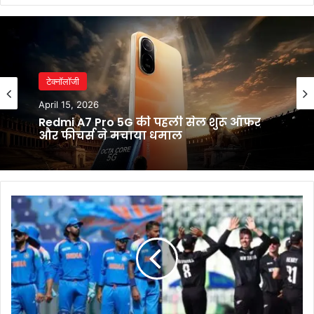
टेक्नॉलॉजी
April 15, 2026
Redmi A7 Pro 5G की पहली सेल शुरू ऑफर
और फीचर्स ने मचाया धमाल
ICC
Champions
Trophy
2025:
भारत
और
न्यूज़ीलैंड
के