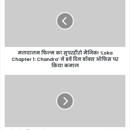
फिल्म
का
सुपरहीरो
मैजिक!
‘Loka
Chapter
1:
Chandra’
मलयालम फिल्म का सुपरहीरो मैजिक! ‘Loka
ने
8वें
Chapter 1: Chandra’ ने 8वें दिन बॉक्स ऑफिस पर
दिन
किया कमाल
बॉक्स
ऑफिस
लोन
पर
के
किया
नियमों
कमाल
में
बड़ा
बदलाव!
खराब
CIBIL
स्कोर