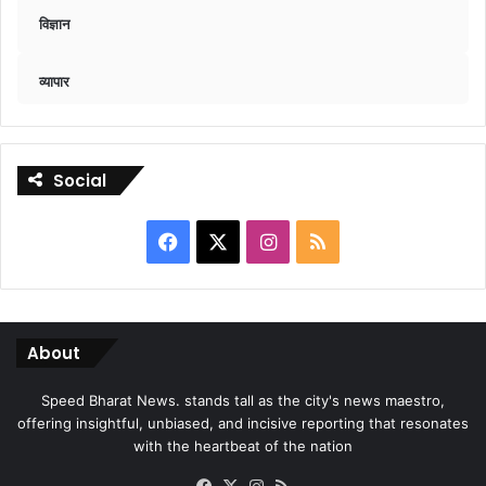
विज्ञान
व्यापार
Social
Facebook
X
Instagram
RSS
About
Speed Bharat News. stands tall as the city's news maestro,
offering insightful, unbiased, and incisive reporting that resonates
with the heartbeat of the nation
Facebook
X
Instagram
RSS