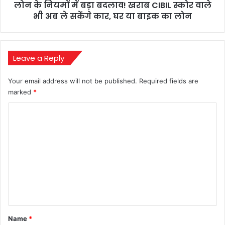
लोन के नियमों में बड़ा बदलाव! खराब CIBIL स्कोर वाले
वाले
भी
भी अब ले सकेंगे कार, घर या बाइक का लोन
अब
ले
सकेंगे
कार,
Leave a Reply
घर
या
Your email address will not be published.
Required fields are
बाइक
marked
*
का
लोन
C
o
m
m
e
n
t
*
Name
*