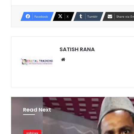
Facebook
X
Tumblr
Share via E
SATISH RANA
Website
Read Next
मनोरंजन