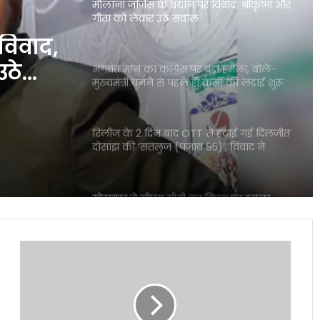
मौलाना जर्जिस के बयान पर विवाद, श्रीकृष्ण और
गीता को लेकर उठे सवाल
विवाद,
उठे
भगवंत मान का कांग्रेस पर बड़ा हमला, बोले-
मुख्यमंत्री बनने से पहले ही कुर्सी की लड़ाई शुरू
रिलीज के 2 दिन बाद OTT से हटाई गई दिलजीत
दोसांझ की ‘सतलुज (पंजाब 95)’, विवाद ने
पकड़ा राजनीतिक रंग
गोरखपुर में सीएम योगी का विपक्ष पर हमला,
राजनीति पर दिया बड़ा संदेश
Delhi
यमुना सफाई अभियान में उतरी सरकार, क्या
Assembly
बदलेगी नदी की तस्वीर?
Elections
2025:
जानें