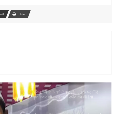
‘भारत भाग्य विधाता’ की बॉक्स ऑफिस पर
फीकी शुरुआत, पहले दिन कंगना रनौत की
फिल्म ने कमाए सिर्फ 1 करोड़ रुपये
mail
Print
₹370 की बिरयानी विवाद में बढ़ीं प्रणित मोरे-
हिमांशु जांगड़ा की मुश्किलें, NCW ने भेजा समन
दिल्ली में गुरु रंधावा के जिम पर फायरिंग, लॉरेंस
बिश्नोई गैंग ने ली जिम्मेदारी; इलाके में दहशत
पंजाब की इस योजना ने गंभीर बीमारियों से
जूझते परिवारों को बड़ी राहत दी
बागपत में केले को लेकर बीच सड़क पर भिड़े
दुकानदार और ग्राहक, मारपीट का वीडियो
वायरल