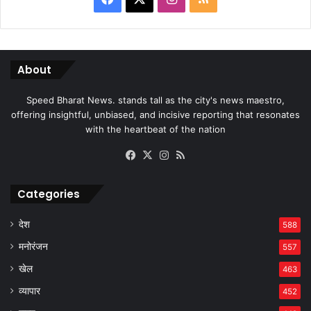
About
Speed Bharat News. stands tall as the city's news maestro,
offering insightful, unbiased, and incisive reporting that resonates
with the heartbeat of the nation
Facebook
X
Instagram
RSS
Categories
देश
588
मनोरंजन
557
खेल
463
व्यापार
452