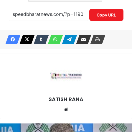
Copy URL
SATISH RANA
Website