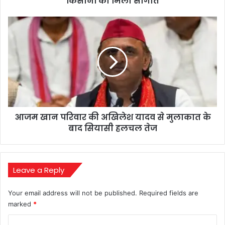
किसानों को मिली सौगात
मिली
सौगात
आजम
खान
परिवार
की
अखिलेश
यादव
से
मुलाकात
के
आजम खान परिवार की अखिलेश यादव से मुलाकात के
बाद
सियासी
बाद सियासी हलचल तेज
हलचल
तेज
Leave a Reply
Your email address will not be published.
Required fields are
marked
*
C