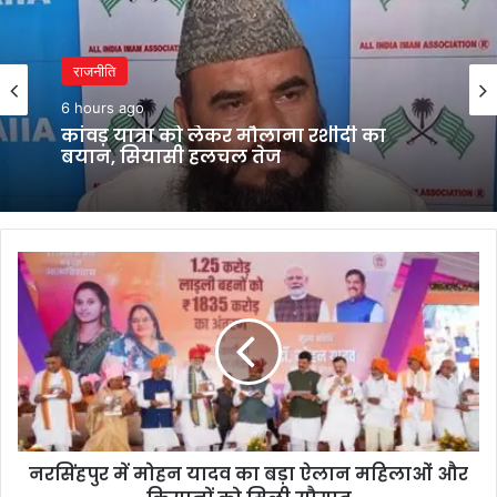
राजनीति
6 hours ago
कांवड़ यात्रा को लेकर मौलाना रशीदी का
बयान, सियासी हलचल तेज
नरसिंहपुर
में
मोहन
यादव
का
बड़ा
ऐलान
महिलाओं
और
नरसिंहपुर में मोहन यादव का बड़ा ऐलान महिलाओं और
किसानों
को