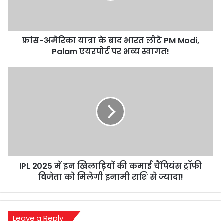
लौटे
PM
Modi,
फ्रांस-अमेरिका यात्रा के बाद भारत लौटे PM Modi,
Palam
एयरपोर्ट
Palam एयरपोर्ट पर भव्य स्वागत!
पर
भव्य
IPL
स्वागत!
2025
में
इन
खिलाड़ियों
की
कमाई
चैंपियंस
ट्रॉफी
IPL 2025 में इन खिलाड़ियों की कमाई चैंपियंस ट्रॉफी
विजेता
को
विजेता को मिलेगी इनामी राशि से ज्यादा!
मिलेगी
इनामी
राशि
से
Leave a Reply