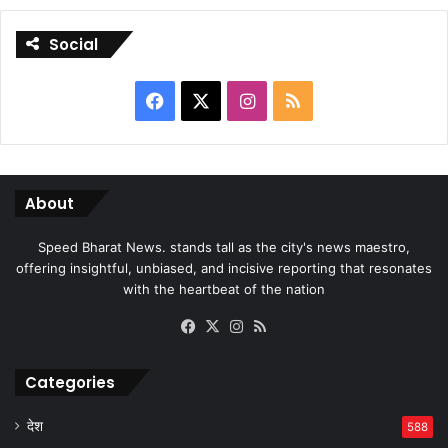
Social
Facebook
X
Instagram
RSS
About
Speed Bharat News. stands tall as the city's news maestro,
offering insightful, unbiased, and incisive reporting that resonates
with the heartbeat of the nation
Facebook
X
Instagram
RSS
Categories
देश
588