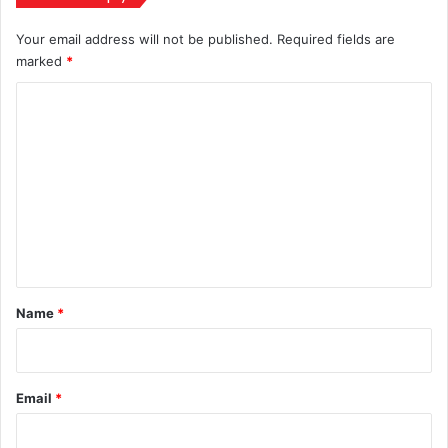
ज्यादा!
Your email address will not be published.
Required fields are
marked
*
C
o
m
m
e
n
t
*
Name
*
Email
*