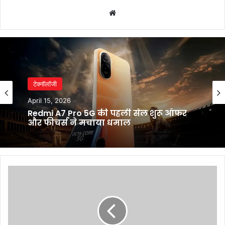
Website
टेक्नॉलॉजी
April 15, 2026
Redmi A7 Pro 5G की पहली सेल शुरू ऑफर
और फीचर्स ने मचाया धमाल
फ्रांस-
अमेरिका
यात्रा
के
बाद
भारत