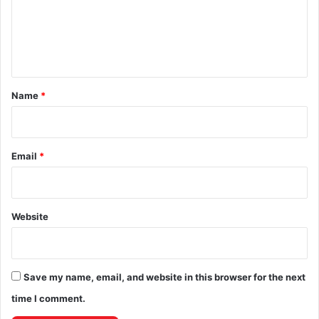
m
e
n
t
*
Name
*
Email
*
Website
Save my name, email, and website in this browser for the next
time I comment.