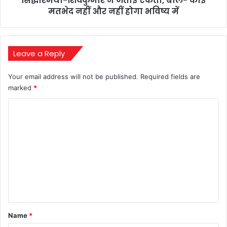
सिद्धारमैया-शिवकुमार ने जताई एकता, बोले- कोई
नहीं
मतभेद नहीं और नहीं होगा भविष्य में
होगा
भविष्य
में
Leave a Reply
Your email address will not be published.
Required fields are
marked
*
C
o
m
m
e
n
t
*
Name
*