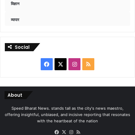
विज्ञान
व्यापार
Social
Facebook
X
Instagram
RSS
About
Speed Bharat News. stands tall as the city's news maestro,
offering insightful, unbiased, and incisive reporting that resonates
with the heartbeat of the nation
Facebook
X
Instagram
RSS