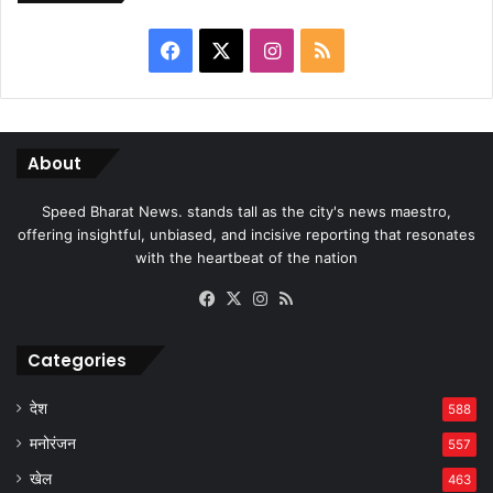
Facebook
X
Instagram
RSS
About
Speed Bharat News. stands tall as the city's news maestro,
offering insightful, unbiased, and incisive reporting that resonates
with the heartbeat of the nation
Facebook
X
Instagram
RSS
Categories
देश
588
मनोरंजन
557
खेल
463