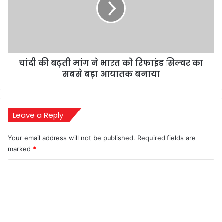
ने
भारत
को
रिफाइंड
सिल्वर
चांदी की बढ़ती मांग ने भारत को रिफाइंड सिल्वर का
का
सबसे
सबसे बड़ा आयातक बनाया
बड़ा
आयातक
बनाया
Leave a Reply
Your email address will not be published.
Required fields are
marked
*
C
o
m
m