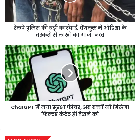
बेंगलुरु
में
ओडिशा
के
रेलवे पुलिस की बड़ी कार्रवाई, बेंगलुरु में ओडिशा के
तस्करों
से
तस्करों से लाखों का गांजा जब्त
लाखों
का
ChatGPT
गांजा
में
जब्त
नया
सुरक्षा
फीचर,
अब
बच्चों
को
मिलेगा
ChatGPT में नया सुरक्षा फीचर, अब बच्चों को मिलेगा
फिल्टर्ड
कंटेंट
फिल्टर्ड कंटेंट ही देखने को
ही
देखने
को