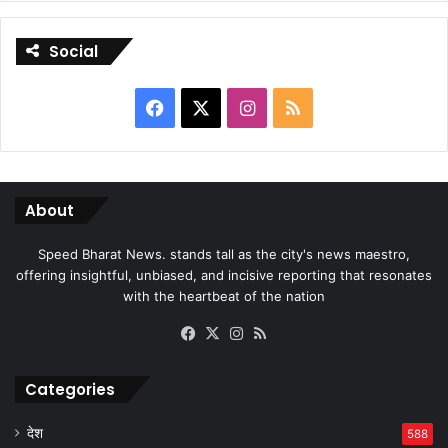
Social
Facebook
X
Instagram
RSS
About
Speed Bharat News. stands tall as the city's news maestro,
offering insightful, unbiased, and incisive reporting that resonates
with the heartbeat of the nation
Facebook
X
Instagram
RSS
Categories
देश
588