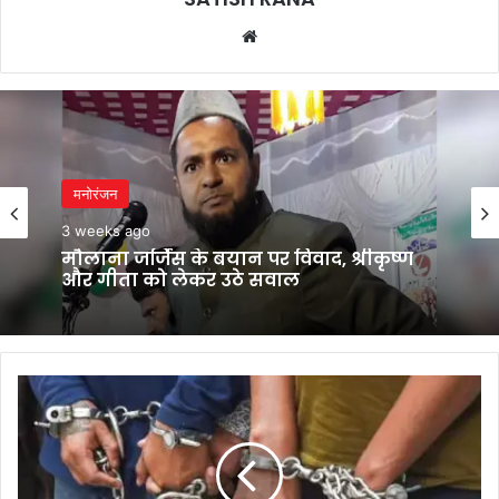
Website
मनोरंजन
मनोरंजन
3 weeks ago
3 weeks ago
मौलाना जर्जिस के बयान पर विवाद, श्रीकृष्ण
और गीता को लेकर उठे सवाल
रेलवे
भगवंत मान का कांग्रेस पर बड़ा हमला, बोले-
पुलिस
मुख्यमंत्री बनने से पहले ही कुर्सी की लड़ाई शुरू
की
बड़ी
कार्रवाई,