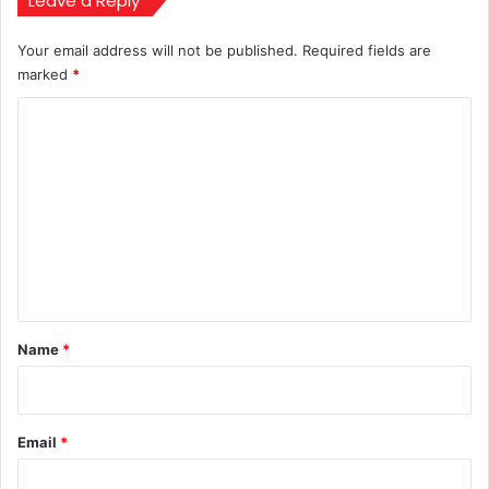
Leave a Reply
Your email address will not be published.
Required fields are
marked
*
C
o
m
m
e
n
t
*
Name
*
Email
*