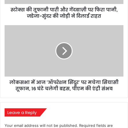
पानी,
स्टोक्स की तूफानी पारी और गेंदबाज़ी पर फिरा पानी,
जडेजा-
सुंदर
जडेजा-सुंदर की जोड़ी ने दिलाई राहत
की
जोड़ी
लोकसभा
ने
में
दिलाई
आज
राहत
'ऑपरेशन
सिंदूर'
पर
मचेगा
सियासी
तूफान,
लोकसभा में आज 'ऑपरेशन सिंदूर' पर मचेगा सियासी
16
घंटे
तूफान, 16 घंटे चलेगी बहस, पीएम की एंट्री संभव
चलेगी
बहस,
पीएम
की
Leave a Reply
एंट्री
संभव
Your email address will not be published.
Required fields are