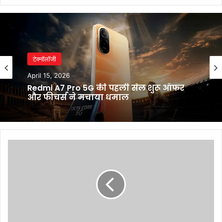
टेक्नॉलॉजी
April 15, 2026
Redmi A7 Pro 5G की पहली सेल शुरू ऑफर
और फीचर्स ने मचाया धमाल
स्टोक्स
की
तूफानी
पारी
और
गेंदबाज़ी
पर
फिरा