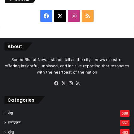
Facebook
X
Instagram
RSS
About
Speed Bharat News. stands tall as the city's news maestro,
offering insightful, unbiased, and incisive reporting that resonates
with the heartbeat of the nation
Facebook
X
Instagram
RSS
Categories
देश
588
मनोरंजन
557
खेल
463