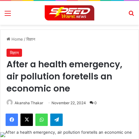
Menu
Se
Home
/
विज्ञान
विज्ञान
After a health emergency,
air pollution foretells an
economic one
Akansha Thakar
November 22, 2024
0
Facebook
X
WhatsApp
Telegram