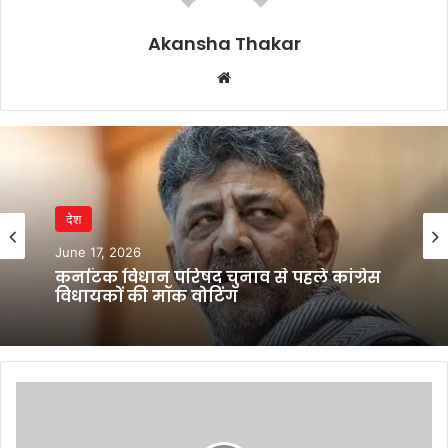
Akansha Thakar
Website
राज्य
देश
April 28, 2026
June 17, 2026
मध्य प्रदेश में UCC लागू करने की तैयारी
समिति गठन से तेज हुई प्रक्रिया
कर्नाटक विधान परिषद चुनाव से पहले कांग्रेस
NTPC
विधायकों की मॉक वोटिंग
Green
IPO