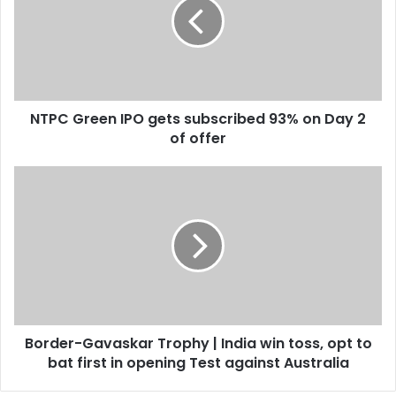
gets
subscribed
93%
on
Day
2
NTPC Green IPO gets subscribed 93% on Day 2
of
offer
of offer
Border-
Gavaskar
Trophy
|
India
win
toss,
opt
to
Border-Gavaskar Trophy | India win toss, opt to
bat
first
bat first in opening Test against Australia
in