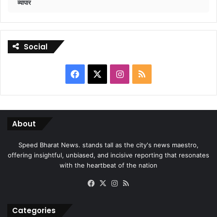
व्यापार
Social
Facebook
X
Instagram
RSS
About
Speed Bharat News. stands tall as the city's news maestro,
offering insightful, unbiased, and incisive reporting that resonates
with the heartbeat of the nation
Facebook
X
Instagram
RSS
Categories