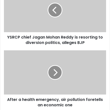
Jagan
Mohan
Reddy
is
resorting
to
diversion
YSRCP chief Jagan Mohan Reddy is resorting to
politics,
alleges
diversion politics, alleges BJP
BJP
After
a
health
emergency,
air
pollution
foretells
an
economic
After a health emergency, air pollution foretells
one
an economic one