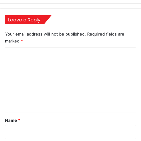
Leave a Reply
Your email address will not be published.
Required fields are
marked
*
C
o
m
m
e
n
t
*
Name
*