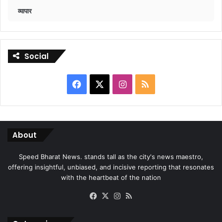
व्यापार
Social
Facebook
X
Instagram
RSS
About
Speed Bharat News. stands tall as the city's news maestro,
offering insightful, unbiased, and incisive reporting that resonates
with the heartbeat of the nation
Facebook
X
Instagram
RSS