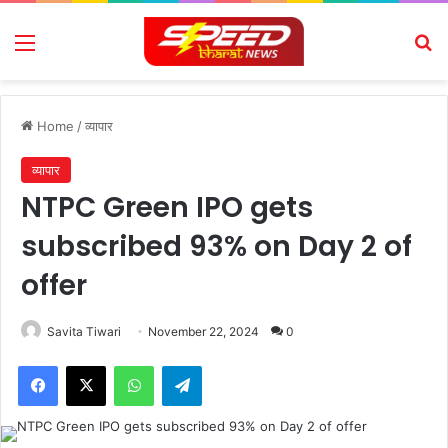
Menu
Se
Home
/
व्यापार
व्यापार
NTPC Green IPO gets
subscribed 93% on Day 2 of
offer
Savita Tiwari
November 22, 2024
0
Facebook
X
WhatsApp
Telegram