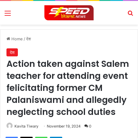
Menu
Se
Home
/
देश
देश
Action taken against Salem
teacher for attending event
felicitating former CM
Palaniswami and allegedly
neglecting school duties
Kavita Tiwary
November 19, 2024
0
Facebook
X
WhatsApp
Telegram