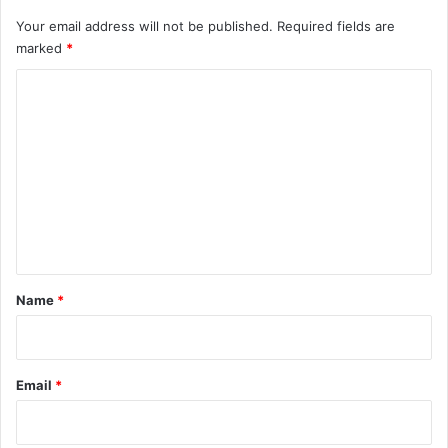
Your email address will not be published.
Required fields are
marked
*
C
o
m
m
e
n
t
*
Name
*
Email
*