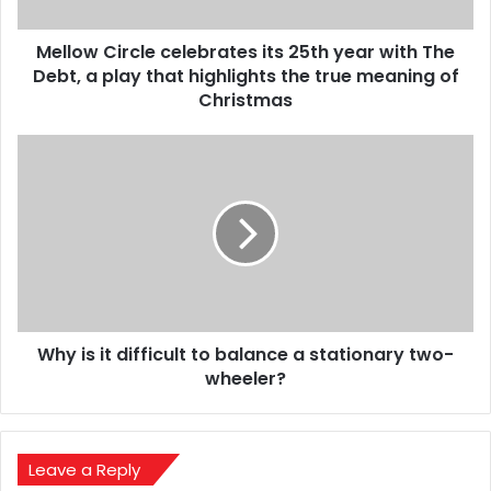
The
Debt,
Mellow Circle celebrates its 25th year with The
a
play
Debt, a play that highlights the true meaning of
that
Christmas
highlights
the
Why
true
is
meaning
it
of
difficult
Christmas
to
balance
a
stationary
two-
Why is it difficult to balance a stationary two-
wheeler?
wheeler?
Leave a Reply