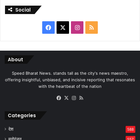
Social
Facebook
X
Instagram
RSS
About
Speed Bharat News. stands tall as the city's news maestro,
offering insightful, unbiased, and incisive reporting that resonates
with the heartbeat of the nation
Facebook
X
Instagram
RSS
Categories
देश
588
मनोरंजन
557