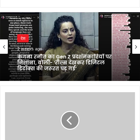
देश
2 weeks ago
कंगना रनौत का Gen Z प्रदर्शनकारियों पर
निशाना, बोलीं- ‘रील्स देखकर डिजिटल
डिटॉक्स की जरूरत पड़ गई’
Mellow
Circle
celebrates
its
25th
year
with