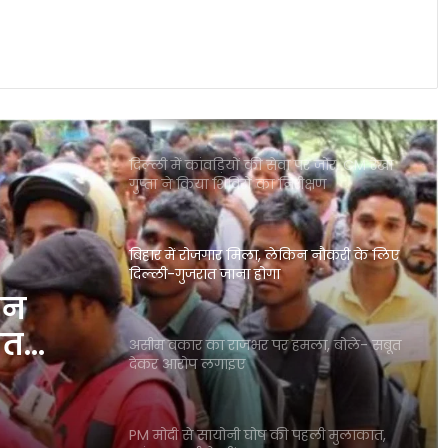
सियासी हलचल तेज
दिल्ली में कांवड़ियों की सेवा पर जोर, CM रेखा
गुप्ता ने किया शिविरों का निरीक्षण
बिहार में रोजगार मिला, लेकिन नौकरी के लिए
दिल्ली-गुजरात जाना होगा
असीम वकार का राजभर पर हमला, बोले- सबूत
देकर आरोप लगाइए
हमला,
ाइए
PM मोदी से सायोनी घोष की पहली मुलाकात,
कांथा कढ़ाई ने खींचा ध्यान
छिंदवाड़ा में CM मोहन यादव का बड़ा एक्शन,