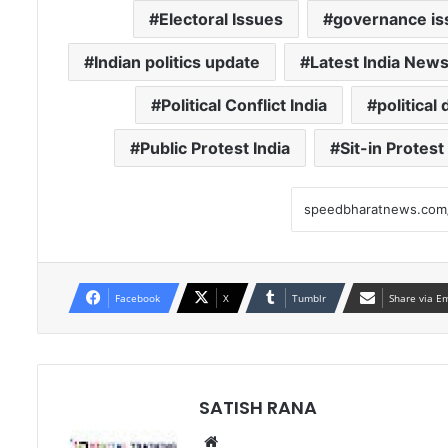
Electoral Issues
governance is
Indian politics update
Latest India New
Political Conflict India
politica
Public Protest India
Sit-in Protest
Facebook
X
Tumblr
Share via E
SATISH RANA
Website