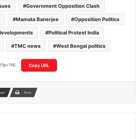
sues
Government Opposition Clash
s
Mamata Banerjee
Opposition Politics
दिल्ली में खुलेंगे प्राइवेट यूनिवर्सिटी! कैबिनेट ने
दी बिल को मंजूरी, छात्रों को मिलेगा 25% सीट
l developments
Political Protest India
आरक्षण
TMC news
West Bengal politics
‘अमित शाह बोलेंगे तो विपक्ष को सुनना पड़ेगा’,
बोले किरेन रिजिजू
Copy URL
लुधियाना में कांग्रेस मंच पर हंगामा, भूपेश बघेल
के खिलाफ विरोध
mail
Print
रूस में फंसे जालंधर के युवक ने वीडियो जारी कर
एजेंट पर लगाए गंभीर आरोप
कांवड़ यात्रा को लेकर मौलाना रशीदी का बयान,