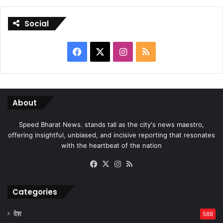
Social
Facebook
X
Instagram
RSS
About
Speed Bharat News. stands tall as the city's news maestro,
offering insightful, unbiased, and incisive reporting that resonates
with the heartbeat of the nation
Facebook
X
Instagram
RSS
Categories
देश
588