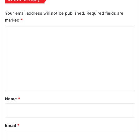
Your email address will not be published.
Required fields are
marked
*
C
o
m
m
e
n
t
*
Name
*
Email
*