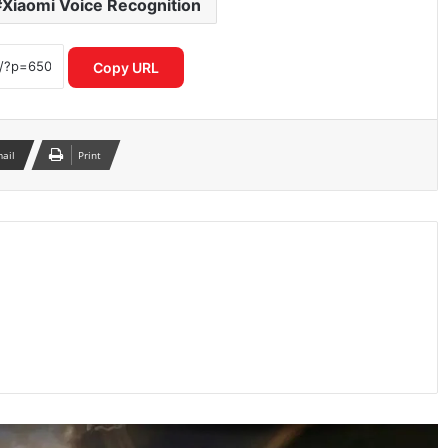
Xiaomi Voice Recognition
गलत UPI ट्रांजेक्शन हो गया? घबराएं नहीं, इन 4
तरीकों से वापस पा सकते हैं अपना पैसा
Copy URL
Motorola Signature 50MP क्वाड कैमरा
फोन ने फ्लैगशिप मार्केट में मचाई हलचल
mail
Print
I4C का नया मॉडल साइबर अपराधियों पर
रियल टाइम एक्शन से बचाए गए हजारों करोड़
स्मार्टवॉच से होगा शरीर में माइक्रोप्लास्टिक का
पता नया रिसर्च चौंकाने वाला खुलासा
OpenAI CEO सैम ऑल्टमैन ने बच्चों के स्क्रीन
टाइम पर जताई गंभीर चिंता