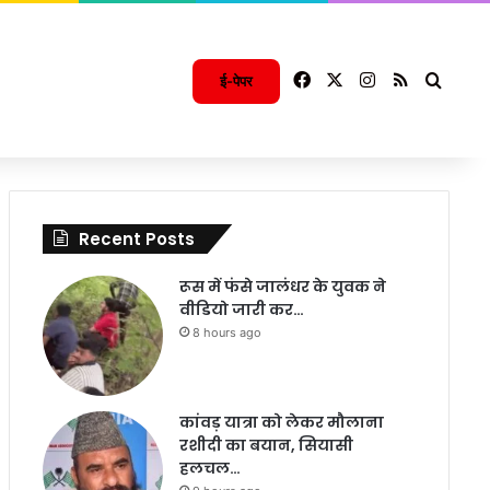
Facebook
X
Instagram
RSS
Searc
ई-पेपर
Recent Posts
रूस में फंसे जालंधर के युवक ने
वीडियो जारी कर…
8 hours ago
कांवड़ यात्रा को लेकर मौलाना
रशीदी का बयान, सियासी
हलचल…