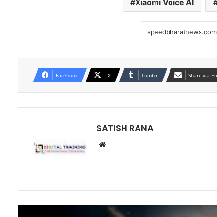
Xiaomi Voice AI
Facebook
X
Tumblr
Share via E
SATISH RANA
Website