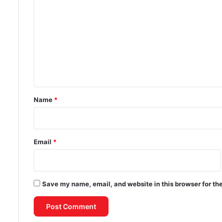
o
m
m
e
n
t
*
Name
*
Email
*
Save my name, email, and website in this browser for th