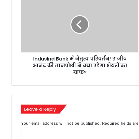
Bank
में
नेतृत्व
परिवर्तन!
राजीव
आनंद
की
ताजपोशी
IndusInd Bank में नेतृत्व परिवर्तन! राजीव
से
क्या
आनंद की ताजपोशी से क्या उड़ेगा शेयरों का
उड़ेगा
ग्राफ?
शेयरों
का
ग्राफ?
Leave a Reply
Your email address will not be published.
Required fields a
C