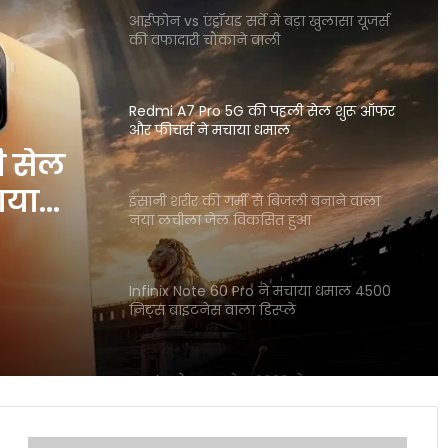
आईफोन vs एंड्रॉयड सर्वे में बड़ा खुलासा यूजर्स
की वफादारी चौंकाने वाली
Redmi A7 Pro 5G की पहली सेल शुरू ऑफर
और फीचर्स ने मचाया धमाल
ी सेल
ाया
इंसानी शरीर की गर्मी से बिजली बनाने वाला
नया लचीला जेल विकसित हुआ
Infinix Note 60 Pro ने मचाया धमाल 4500
निट्स ब्राइटनेस वाला डिस्प्ले
Apple प्रोडक्ट्स सेल 2026 ने मचाया तहलका
बैंक डिस्काउंट से सस्ते iPhone खरीदें
एशिया