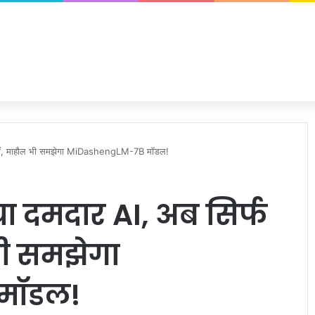
 नहीं, माहौल भी समझेगा MiDashengLM-7B मॉडल!
ा दमदार AI, अब सिर्फ
भी समझेगा
मॉडल!