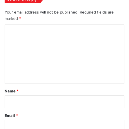
आगे
Your email address will not be published.
Required fields are
marked
*
C
o
m
m
e
n
t
*
Name
*
Email
*