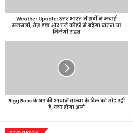
मचाई
सनसनी,
Weather Upadte: उत्तर भारत में सर्दी ने मचाई
तेज़
हवा
सनसनी, तेज़ हवा और घने कोहरे से बढ़ेगा खतरा या
और
मिलेगी राहत
घने
कोहरे
Bigg
से
Boss
बढ़ेगा
के
खतरा
घर
या
की
मिलेगी
आवाज़ें
राहत
तान्या
के
दिल
Bigg Boss के घर की आवाज़ें तान्या के दिल को तोड़ रही
को
तोड़
हैं, क्या होगा आगे
रही
हैं,
क्या
होगा
Leave a Reply