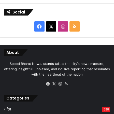
Social
Facebook
X
Instagram
RSS
About
Speed Bharat News. stands tall as the city's news maestro,
offering insightful, unbiased, and incisive reporting that resonates
with the heartbeat of the nation
Facebook
X
Instagram
RSS
Categories
देश
588