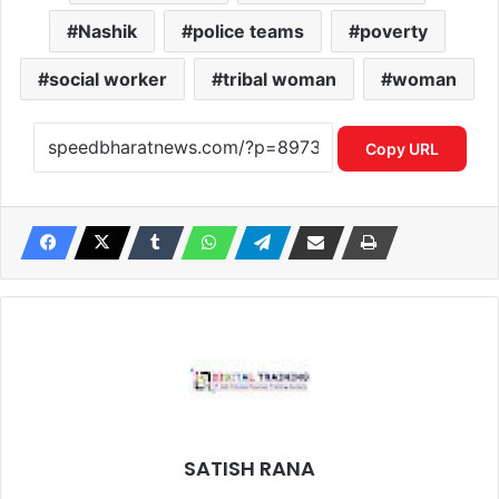
Nashik
police teams
poverty
social worker
tribal woman
woman
Copy URL
SATISH RANA