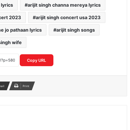
 lyrics
arijit singh channa mereya lyrics
ncert 2023
arijit singh concert usa 2023
me jo pathaan lyrics
arijit singh songs
 singh wife
यमुना सफाई अभियान में उतरी सरकार, क्या
बदलेगी नदी की तस्वीर?
Copy URL
‘भारत भाग्य विधाता’ की बॉक्स ऑफिस पर
फीकी शुरुआत, पहले दिन कंगना रनौत की
फिल्म ने कमाए सिर्फ 1 करोड़ रुपये
mail
Print
₹370 की बिरयानी विवाद में बढ़ीं प्रणित मोरे-
हिमांशु जांगड़ा की मुश्किलें, NCW ने भेजा समन
दिल्ली में गुरु रंधावा के जिम पर फायरिंग, लॉरेंस
बिश्नोई गैंग ने ली जिम्मेदारी; इलाके में दहशत