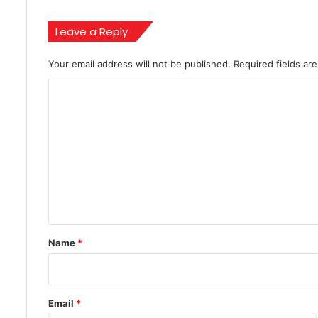
रफ्तार
Leave a Reply
Your email address will not be published.
Required fields a
C
o
m
m
e
n
t
*
Name
*
Email
*