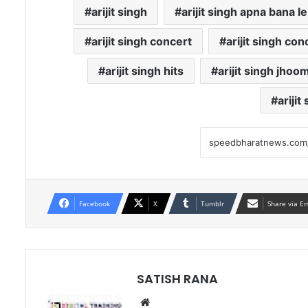
arijit singh
arijit singh apna bana le
arijit singh concert
arijit singh co
arijit singh hits
arijit singh jhoo
arijit
Facebook
X
Tumblr
Share via E
SATISH RANA
Website