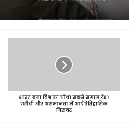
पकड़ा राजनीतिक रंग
गोरखपुर में सीएम योगी का विपक्ष पर हमला,
राजनीति पर दिया बड़ा संदेश
भारत
यमुना सफाई अभियान में उतरी सरकार, क्या
बना
बदलेगी नदी की तस्वीर?
विश्व
का
चौथा
सबसे
‘भारत भाग्य विधाता’ की बॉक्स ऑफिस पर
समान
फीकी शुरुआत, पहले दिन कंगना रनौत की
देश!
फिल्म ने कमाए सिर्फ 1 करोड़ रुपये
गरीबी
भारत बना विश्व का चौथा सबसे समान देश!
और
₹370 की बिरयानी विवाद में बढ़ीं प्रणित मोरे-
असमानता
गरीबी और असमानता में आई ऐतिहासिक
हिमांशु जांगड़ा की मुश्किलें, NCW ने भेजा समन
में
गिरावट
आई
ऐतिहासिक
दिल्ली में गुरु रंधावा के जिम पर फायरिंग, लॉरेंस
गिरावट