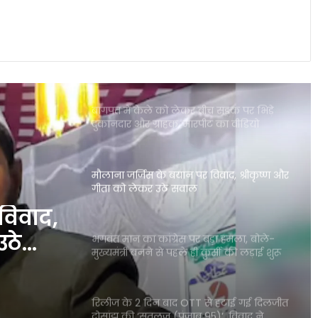
पंजाब की इस योजना ने गंभीर बीमारियों से
जूझते परिवारों को बड़ी राहत दी
बागपत में केले को लेकर बीच सड़क पर भिड़े
दुकानदार और ग्राहक, मारपीट का वीडियो
वायरल
मौलाना जर्जिस के बयान पर विवाद, श्रीकृष्ण और
गीता को लेकर उठे सवाल
विवाद,
उठे
भगवंत मान का कांग्रेस पर बड़ा हमला, बोले-
मुख्यमंत्री बनने से पहले ही कुर्सी की लड़ाई शुरू
रिलीज के 2 दिन बाद OTT से हटाई गई दिलजीत
दोसांझ की ‘सतलुज (पंजाब 95)’, विवाद ने