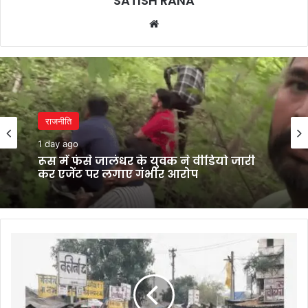
SATISH RANA
Website
राजनीति
1 day ago
रूस में फंसे जालंधर के युवक ने वीडियो जारी
कर एजेंट पर लगाए गंभीर आरोप
नगर
कौंसिल
चुनाव
के
बाद