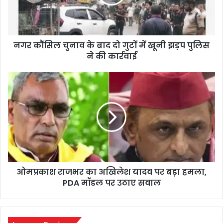
दो
गुटों
में
खूनी
नगर कौंसिल चुनाव के बाद दो गुटों में खूनी झड़प पुलिस
झड़प
पुलिस
ने की कार्रवाई
ने
की
ओमप्रकाश
कार्रवाई
राजभर
का
अखिलेश
यादव
पर
बड़ा
हमला,
PDA
ओमप्रकाश राजभर का अखिलेश यादव पर बड़ा हमला,
मॉडल
पर
PDA मॉडल पर उठाए सवाल
उठाए
सवाल