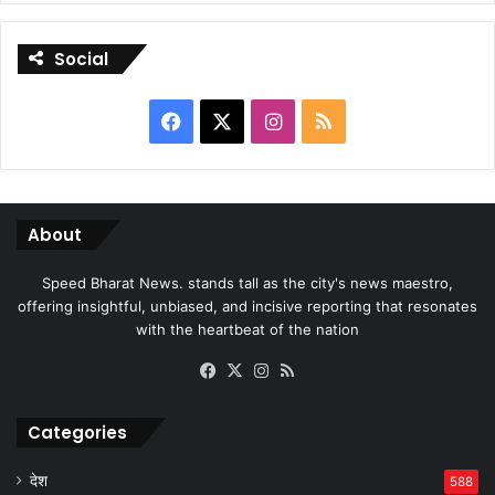
Social
Facebook
X
Instagram
RSS
About
Speed Bharat News. stands tall as the city's news maestro,
offering insightful, unbiased, and incisive reporting that resonates
with the heartbeat of the nation
Facebook
X
Instagram
RSS
Categories
देश
588