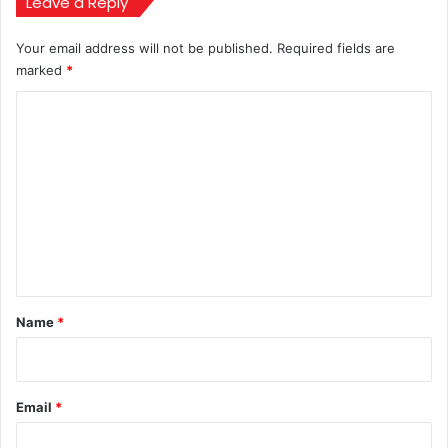
Leave a Reply
Your email address will not be published.
Required fields are
marked
*
C
o
m
m
e
n
t
*
Name
*
Email
*