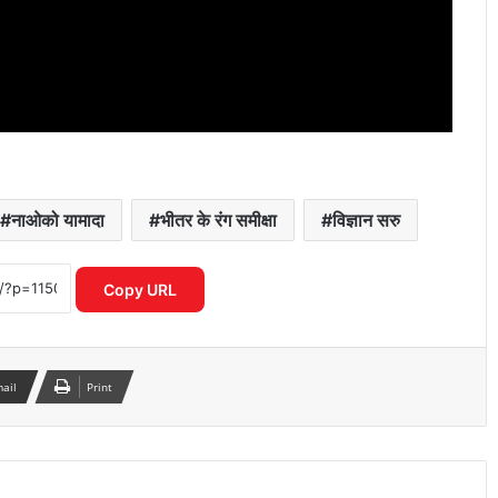
यमुना सफाई अभियान में उतरी सरकार, क्या
बदलेगी नदी की तस्वीर?
नाओको यामादा
भीतर के रंग समीक्षा
विज्ञान सरु
‘भारत भाग्य विधाता’ की बॉक्स ऑफिस पर
फीकी शुरुआत, पहले दिन कंगना रनौत की
Copy URL
फिल्म ने कमाए सिर्फ 1 करोड़ रुपये
₹370 की बिरयानी विवाद में बढ़ीं प्रणित मोरे-
हिमांशु जांगड़ा की मुश्किलें, NCW ने भेजा समन
mail
Print
दिल्ली में गुरु रंधावा के जिम पर फायरिंग, लॉरेंस
बिश्नोई गैंग ने ली जिम्मेदारी; इलाके में दहशत