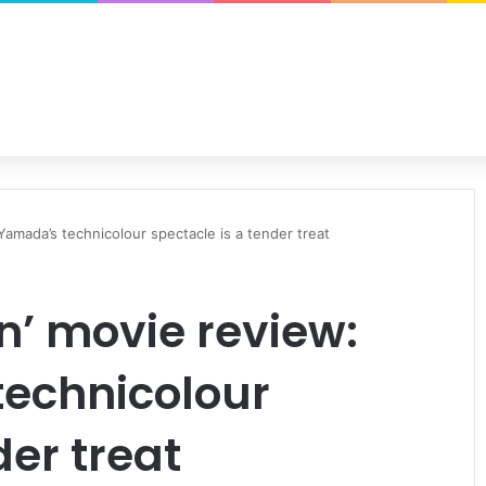
amada’s technicolour spectacle is a tender treat
n’ movie review:
echnicolour
der treat