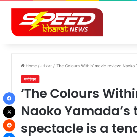
Home
/
मनोरंजन
/
‘The Colours Within’ movie review: Naoko Y
मनोरंजन
‘The Colours Withi
Facebook
Naoko Yamada’s t
X
Reddit
spectacle is a ten
Messenger