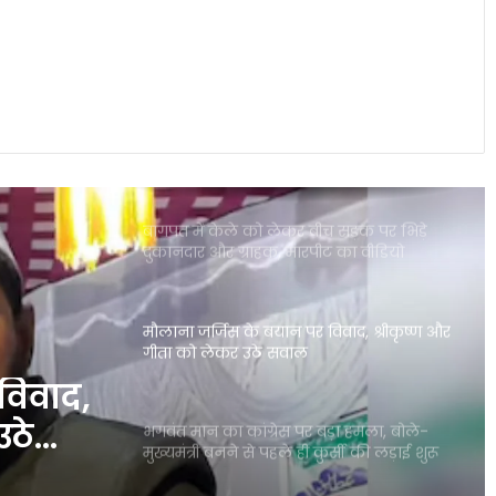
पंजाब की इस योजना ने गंभीर बीमारियों से
जूझते परिवारों को बड़ी राहत दी
बागपत में केले को लेकर बीच सड़क पर भिड़े
दुकानदार और ग्राहक, मारपीट का वीडियो
वायरल
मौलाना जर्जिस के बयान पर विवाद, श्रीकृष्ण और
गीता को लेकर उठे सवाल
भगवंत मान का कांग्रेस पर बड़ा हमला, बोले-
मुख्यमंत्री बनने से पहले ही कुर्सी की लड़ाई शुरू
विवाद,
उठे
रिलीज के 2 दिन बाद OTT से हटाई गई दिलजीत
दोसांझ की ‘सतलुज (पंजाब 95)’, विवाद ने