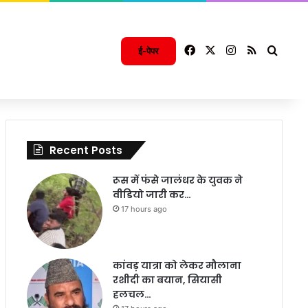
Facebook
X
Instagram
RSS
Searc
ई-पेपर
Recent Posts
रूस में फंसे जालंधर के युवक ने
वीडियो जारी कर…
17 hours ago
कांवड़ यात्रा को लेकर मौलाना
रशीदी का बयान, सियासी
हलचल…