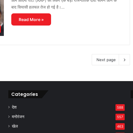
आम आदमी पार्टी (AAP) को लेकर एक बड़ा राजनीतिक दावा सामने आने के
बाद सियासी हलचल तेज हो गई है।…
Read More »
Next page
Categories
देश
588
मनोरंजन
557
खेल
463