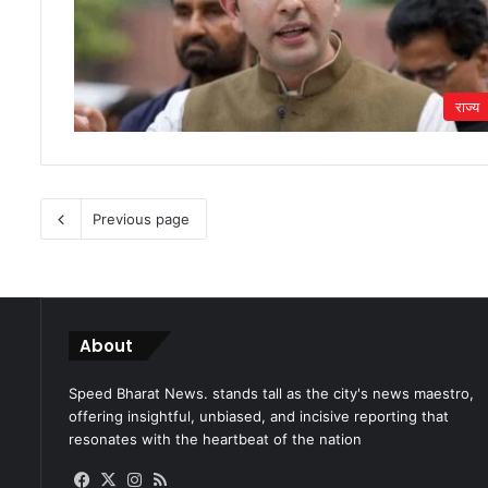
राज्य
Previous page
About
Speed Bharat News. stands tall as the city's news maestro,
offering insightful, unbiased, and incisive reporting that
resonates with the heartbeat of the nation
Facebook
X
Instagram
RSS