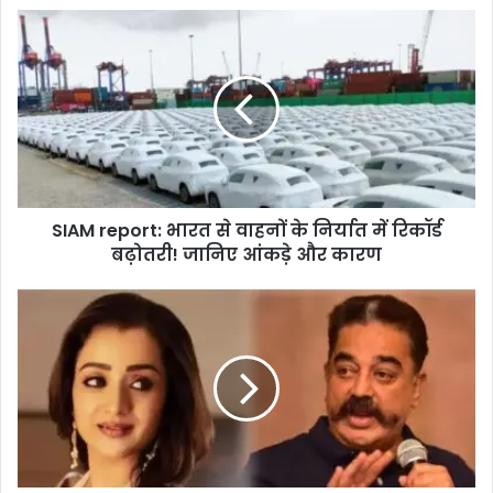
SIAM
report:
भारत
से
वाहनों
के
निर्यात
में
रिकॉर्ड
SIAM report: भारत से वाहनों के निर्यात में रिकॉर्ड
बढ़ोतरी!
जानिए
बढ़ोतरी! जानिए आंकड़े और कारण
आंकड़े
और
Kamal
कारण
Haasan
Double
Meaning
Joke:
फैन्स
बोले
मजाक
था