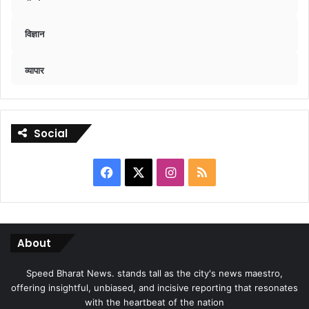
विज्ञान
व्यापार
Social
Facebook
X
Instagram
RSS
About
Speed Bharat News. stands tall as the city's news maestro,
offering insightful, unbiased, and incisive reporting that resonates
with the heartbeat of the nation