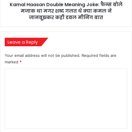
Kamal Haasan Double Meaning Joke: फैन्स बोले
मगर
शब्द
मजाक था मगर शब्द गलत थे क्या कमल ने
गलत
जानबूझकर कही डबल मीनिंग बात
थे
क्या
कमल
ने
Leave a Reply
जानबूझकर
कही
Your email address will not be published.
Required fields are
डबल
marked
*
मीनिंग
बात
C
o
m
m
e
n
t