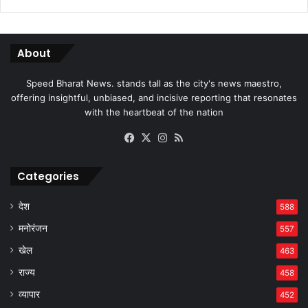
About
Speed Bharat News. stands tall as the city's news maestro,
offering insightful, unbiased, and incisive reporting that resonates
with the heartbeat of the nation
Facebook
X
Instagram
RSS
Categories
देश
588
मनोरंजन
557
खेल
463
राज्य
458
व्यापार
452