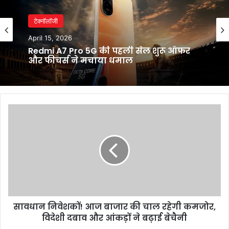
टेक्नॉलॉजी
April 15, 2026
Redmi A7 Pro 5G की पहली सेल शुरू ऑफर
और फीचर्स ने मचाया धमाल
सावधान
निवेशकों!
आज
बाजार
की
चाल
रहेगी
कमजोर,
विदेशी
सावधान निवेशकों! आज बाजार की चाल रहेगी कमजोर,
दबाव
और
विदेशी दबाव और आंकड़ों ने बढ़ाई बेचैनी
आंकड़ों