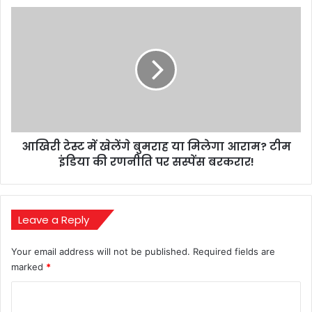
ने
आखिरी
बढ़ाई
टेस्ट
बेचैनी
में
खेलेंगे
बुमराह
या
मिलेगा
आराम?
टीम
आखिरी टेस्ट में खेलेंगे बुमराह या मिलेगा आराम? टीम
इंडिया
की
इंडिया की रणनीति पर सस्पेंस बरकरार!
रणनीति
पर
सस्पेंस
बरकरार!
Leave a Reply
Your email address will not be published.
Required fields are
marked
*
C