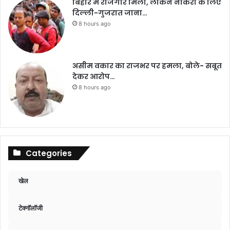
बिहार में रोजगार मिला, लेकिन नौकरी के लिए
दिल्ली-गुजरात जाना…
8 hours ago
असीम वकार का राजभर पर हमला, बोले- सबूत
देकर आरोप…
8 hours ago
Categories
खेल
टेक्नॉलॉजी