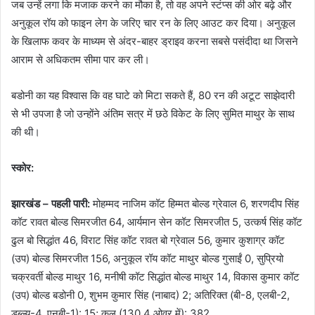
जब उन्हें लगा कि मजाक करने का मौका है, तो वह अपने स्टंप्स की ओर बढ़े और
अनुकूल रॉय को फाइन लेग के जरिए चार रन के लिए आउट कर दिया। अनुकूल
के खिलाफ कवर के माध्यम से अंदर-बाहर ड्राइव करना सबसे पसंदीदा था जिसने
आराम से अधिकतम सीमा पार कर ली।
बडोनी का यह विश्वास कि वह घाटे को मिटा सकते हैं, 80 रन की अटूट साझेदारी
से भी उपजा है जो उन्होंने अंतिम सत्र में छठे विकेट के लिए सुमित माथुर के साथ
की थी।
स्कोर:
झारखंड – पहली पारी:
मोहम्मद नाजिम कॉट हिम्मत बोल्ड ग्रेवाल 6, शरणदीप सिंह
कॉट रावत बोल्ड सिमरजीत 64, आर्यमान सेन कॉट सिमरजीत 5, उत्कर्ष सिंह कॉट
ढुल बो सिद्धांत 46, विराट सिंह कॉट रावत बो ग्रेवाल 56, कुमार कुशाग्र कॉट
(उप) बोल्ड सिमरजीत 156, अनुकूल रॉय कॉट माथुर बोल्ड गुसाईं 0, सुप्रियो
चक्रवर्ती बोल्ड माथुर 16, मनीषी कॉट सिद्धांत बोल्ड माथुर 14, विकास कुमार कॉट
(उप) बोल्ड बडोनी 0, शुभम कुमार सिंह (नाबाद) 2; अतिरिक्त (बी-8, एलबी-2,
डब्ल्यू-4, एनबी-1): 15; कुल (130.4 ओवर में): 382.