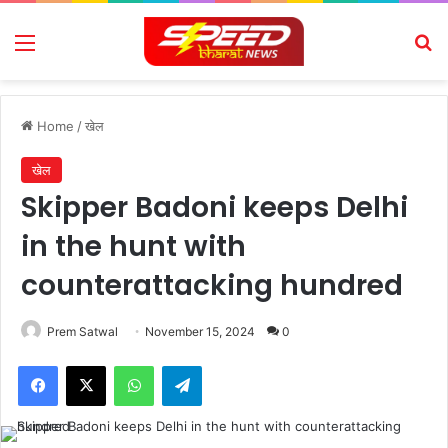
Menu
Se
Home
/
खेल
खेल
Skipper Badoni keeps Delhi
in the hunt with
counterattacking hundred
Prem Satwal
November 15, 2024
0
Facebook
X
WhatsApp
Telegram