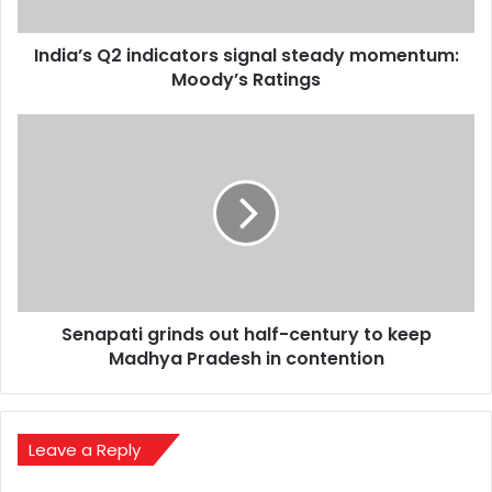
Ratings
India’s Q2 indicators signal steady momentum:
Moody’s Ratings
Senapati
grinds
out
half-
century
to
keep
Madhya
Pradesh
Senapati grinds out half-century to keep
in
contention
Madhya Pradesh in contention
Leave a Reply