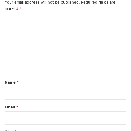
Your email address will not be published.
Required fields are
marked
*
C
o
m
m
e
n
t
*
Name
*
Email
*