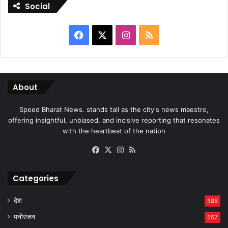
Social
Facebook
X
Instagram
RSS
About
Speed Bharat News. stands tall as the city's news maestro,
offering insightful, unbiased, and incisive reporting that resonates
with the heartbeat of the nation
Facebook
X
Instagram
RSS
Categories
देश
588
मनोरंजन
557