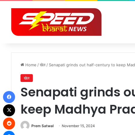
Home
/
खेल
/
Senapati grinds out half-century to keep Ma
खेल
Senapati grinds o
Facebook
keep Madhya Prad
X
Reddit
Prem Satwal
November 15, 2024
Messenger