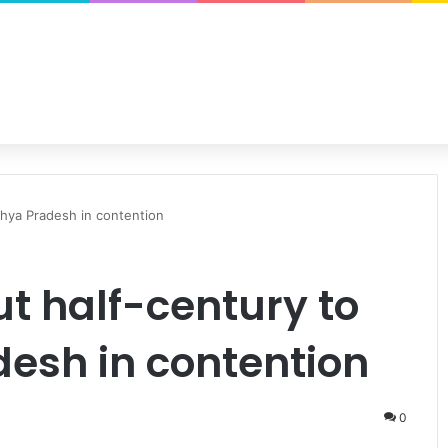
dhya Pradesh in contention
ut half-century to
esh in contention
0