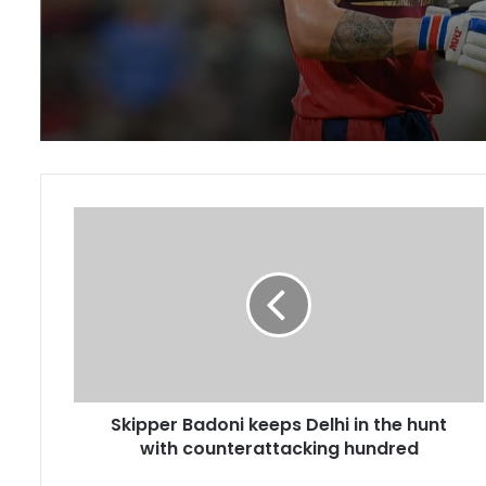
रोमांचक
दिल्ली कैपिटल्स के खिलाफ म
RCB का ऐतिहासिक रिकॉर्ड 
चर्चा का विषय
Skipper
Badoni
keeps
Delhi
in
the
hunt
with
counterattacking
Skipper Badoni keeps Delhi in the hunt
hundred
with counterattacking hundred