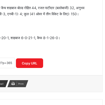
त्री कैच शाहबाज बोल्ड रोहित 44, रजत पाटीदार (बल्लेबाजी) 32, अनुभव
त (बी-3, एनबी-1): 4; कुल (41 ओवर में तीन विकेट के लिए): 150।
ICC महिला T20 वर्ल्ड कप 2026 में रिकॉर्ड
इनामी राशि ने बढ़ाया रोमांच
-20-1, शाहबाज 6-0-21-1, कैफ 8-1-26-0।
IPL नियम उल्लंघन का शक राजस्थान रॉयल्स
मैनेजर पर एक्शन की मांग तेज
Copy URL
आईपीएल 2026: आखिरी गेंद पर लखनऊ की
रोमांचक जीत, केकेआर को झटका
mail
Print
CSK के लिए बड़ी राहत डेवाल्ड ब्रेविस फिट
दिल्ली कैपिटल्स के खिलाफ वापसी तय