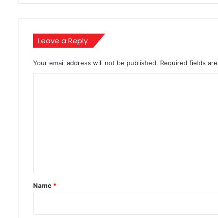
Leave a Reply
Your email address will not be published.
Required fields a
C
o
m
m
e
n
t
*
Name
*