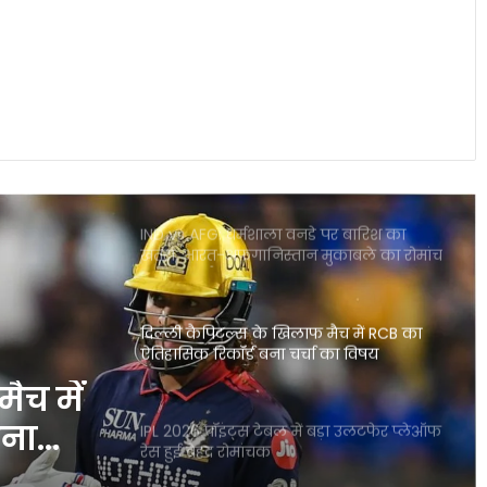
राजस्थान बनाम मुंबई हाईवोल्टेज मुकाबला आज
गुवाहाटी में कौन मारेगा बाजी
IND vs AFG: धर्मशाला वनडे पर बारिश का
खतरा, भारत-अफगानिस्तान मुकाबले का रोमांच
पड़ सकता है फीका
दिल्ली कैपिटल्स के खिलाफ मैच में RCB का
ऐतिहासिक रिकॉर्ड बना चर्चा का विषय
IPL 2026 पॉइंट्स टेबल में बड़ा उलटफेर प्लेऑफ
रेस हुई बेहद रोमांचक
ा
डेविड वॉर्नर ड्रिंक-ड्राइविंग विवाद में फंसे कप्तानी
द
और करियर पर बड़ा खतरा