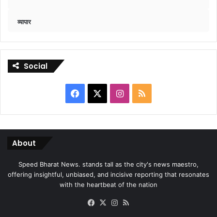
व्यापार
Social
Facebook
X
Instagram
RSS
About
Speed Bharat News. stands tall as the city's news maestro,
offering insightful, unbiased, and incisive reporting that resonates
with the heartbeat of the nation
Facebook
X
Instagram
RSS