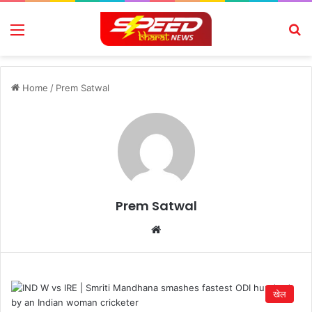
Menu
Se
Home
/
Prem Satwal
Prem Satwal
Website
खेल