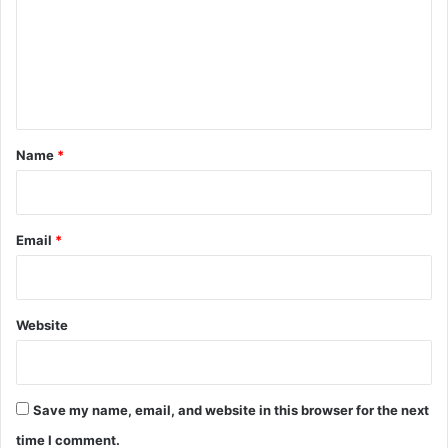
m
e
n
t
*
Name
*
Email
*
Website
Save my name, email, and website in this browser for the next
time I comment.