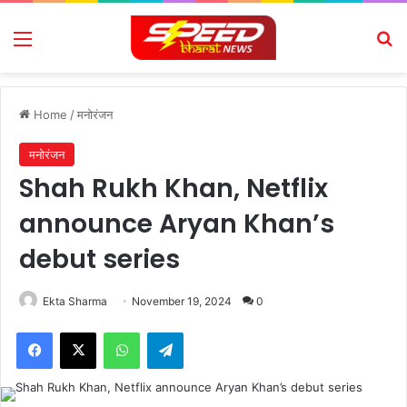
Menu
Se
Home
/
मनोरंजन
मनोरंजन
Shah Rukh Khan, Netflix
announce Aryan Khan’s
debut series
Ekta Sharma
November 19, 2024
0
Facebook
X
WhatsApp
Telegram