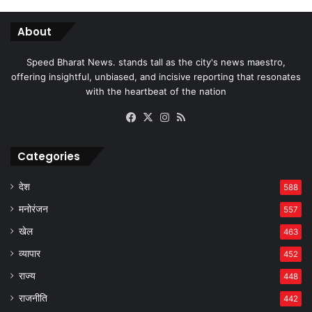
About
Speed Bharat News. stands tall as the city's news maestro,
offering insightful, unbiased, and incisive reporting that resonates
with the heartbeat of the nation
Facebook
X
Instagram
RSS
Categories
देश
588
मनोरंजन
557
खेल
463
व्यापार
452
राज्य
448
राजनीति
442