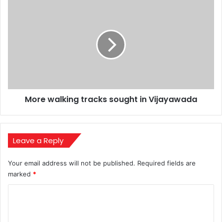
bottom
More
slot)
walking
tracks
sought
in
Vijayawada
More walking tracks sought in Vijayawada
Leave a Reply
Your email address will not be published.
Required fields are
marked
*
C
o
m