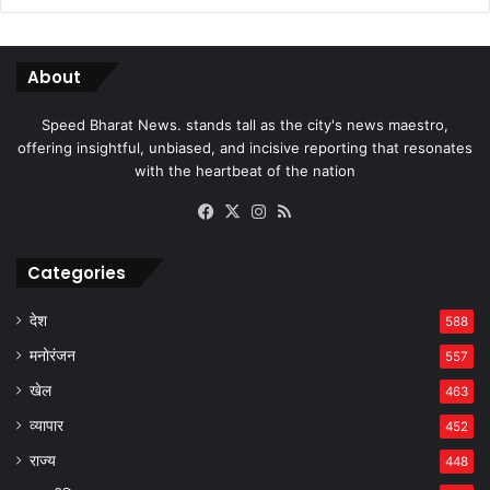
About
Speed Bharat News. stands tall as the city's news maestro,
offering insightful, unbiased, and incisive reporting that resonates
with the heartbeat of the nation
Facebook
X
Instagram
RSS
Categories
देश
588
मनोरंजन
557
खेल
463
व्यापार
452
राज्य
448