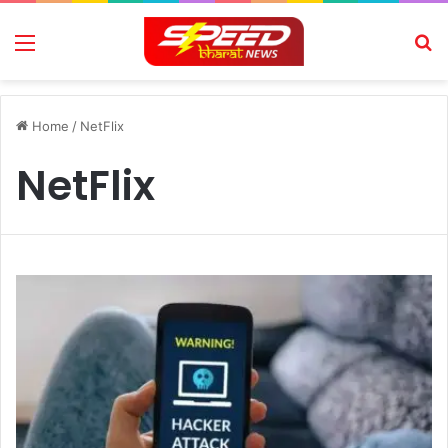
Menu
Se
Home
/
NetFlix
NetFlix