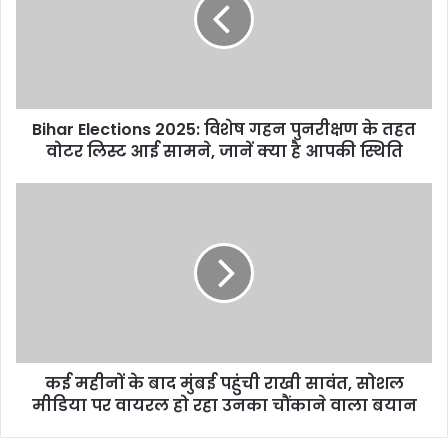
विशेष
गहन
पुनरीक्षण
के
तहत
वोटर
Bihar Elections 2025: विशेष गहन पुनरीक्षण के तहत
लिस्ट
आई
वोटर लिस्ट आई सामने, जानें क्या है आपकी स्थिति
सामने,
जानें
कई
क्या
महीनों
है
के
आपकी
बाद
स्थिति
मुंबई
पहुंची
राखी
सावंत,
सोशल
कई महीनों के बाद मुंबई पहुंची राखी सावंत, सोशल
मीडिया
पर
मीडिया पर वायरल हो रहा उनका चौंकाने वाला बयान
वायरल
हो