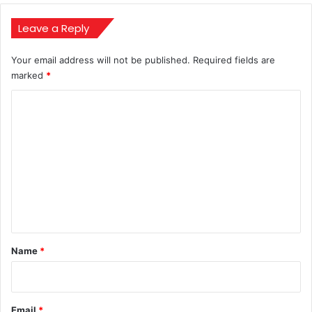
रहा
उनका
Leave a Reply
चौंकाने
वाला
Your email address will not be published.
Required fields are
बयान
marked
*
C
o
m
m
e
n
t
*
Name
*
Email
*