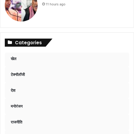
11 hours ago
Categories
खेल
टेक्नॉलॉजी
देश
मनोरंजन
राजनीति