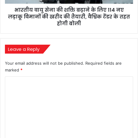
114
भारतीय वायु सेना की शक्ति बढ़ाने के लिए 114 नए
नए
लड़ाकू
लड़ाकू विमानों की खरीद की तैयारी, वैश्विक टेंडर के तहत
विमानों
होगी बोली
की
खरीद
की
तैयारी,
Leave a Reply
वैश्विक
टेंडर
Your email address will not be published.
Required fields are
के
marked
*
तहत
होगी
C
बोली
o
m
m
e
n
t