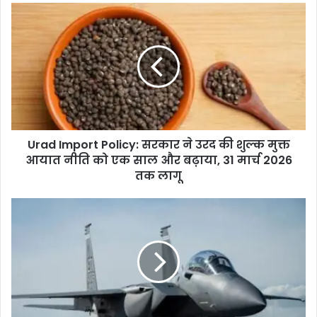
Urad
Import
Policy:
सरकार
ने
उरद
की
शुल्क
मुक्त
Urad Import Policy: सरकार ने उरद की शुल्क मुक्त
आयात
नीति
आयात नीति को एक साल और बढ़ाया, 31 मार्च 2026
को
तक लागू
एक
साल
भारतीय
और
वायु
बढ़ाया,
सेना
31
की
मार्च
शक्ति
2026
बढ़ाने
तक
के
लागू
लिए