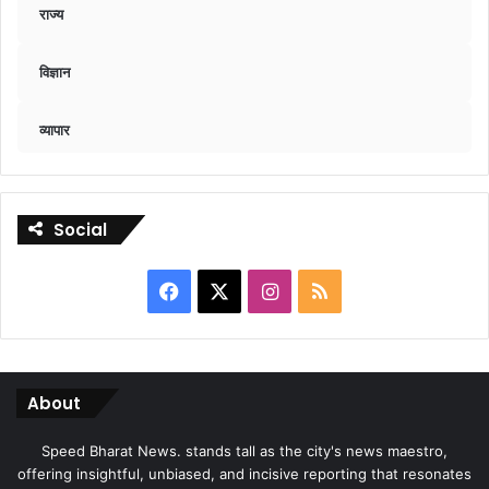
राज्य
विज्ञान
व्यापार
Social
Facebook
X
Instagram
RSS
About
Speed Bharat News. stands tall as the city's news maestro,
offering insightful, unbiased, and incisive reporting that resonates