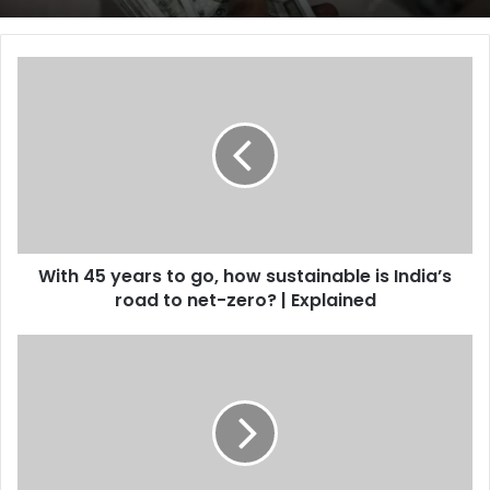
With
45
years
to
go,
how
sustainable
is
India’s
With 45 years to go, how sustainable is India’s
road
to
road to net-zero? | Explained
net-
zero?
Tech
|
News
Explained
Today
Live
Updates
on
November