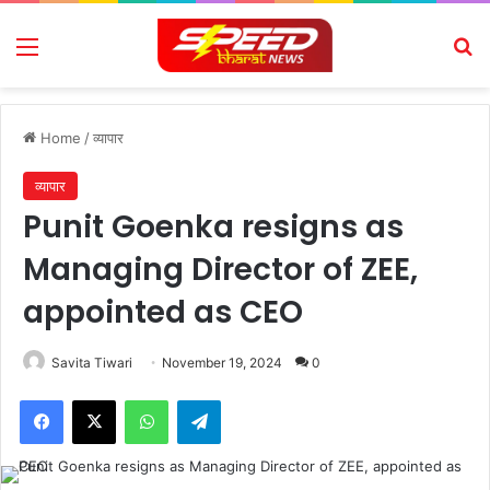
Menu
Se
Home
/
व्यापार
व्यापार
Punit Goenka resigns as
Managing Director of ZEE,
appointed as CEO
Savita Tiwari
November 19, 2024
0
Facebook
X
WhatsApp
Telegram