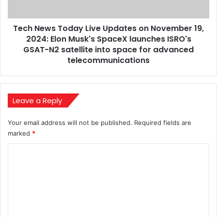
19,
2024:
Tech News Today Live Updates on November 19,
Elon
Musk's
2024: Elon Musk's SpaceX launches ISRO's
SpaceX
GSAT-N2 satellite into space for advanced
launches
telecommunications
ISRO's
GSAT-
N2
satellite
Leave a Reply
into
space
Your email address will not be published.
Required fields are
for
marked
*
advanced
telecommunications
C
o
m
m
e