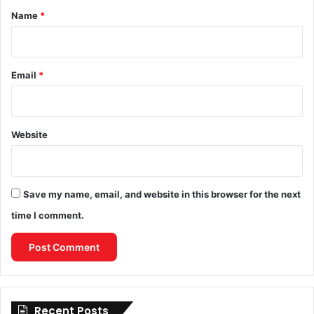
*
Name
*
Email
*
Website
Save my name, email, and website in this browser for the next
time I comment.
Recent Posts