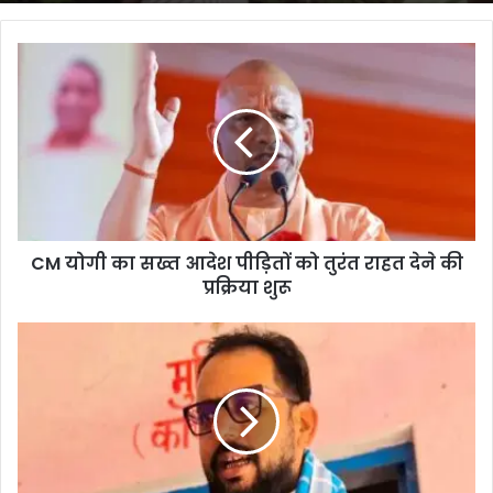
CM
योगी
का
सख्त
आदेश
पीड़ितों
को
तुरंत
राहत
CM योगी का सख्त आदेश पीड़ितों को तुरंत राहत देने की
देने
की
प्रक्रिया शुरू
प्रक्रिया
शुरू
सोनू
कुमार
राय
की
जीत
पर
RJD