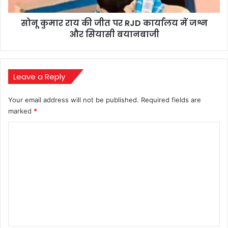
कार्यालय
में
सोनू कुमार राय की जीत पर RJD कार्यालय में जश्न
जश्न
और
और सियासी बयानबाजी
सियासी
बयानबाजी
Leave a Reply
Your email address will not be published.
Required fields are
marked
*
C
o
m
m
e
n
t