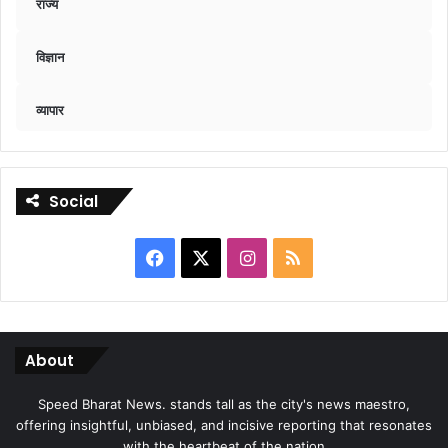
राज्य
विज्ञान
व्यापार
Social
Facebook
X
Instagram
RSS
About
Speed Bharat News. stands tall as the city's news maestro,
offering insightful, unbiased, and incisive reporting that resonates
with the heartbeat of the nation