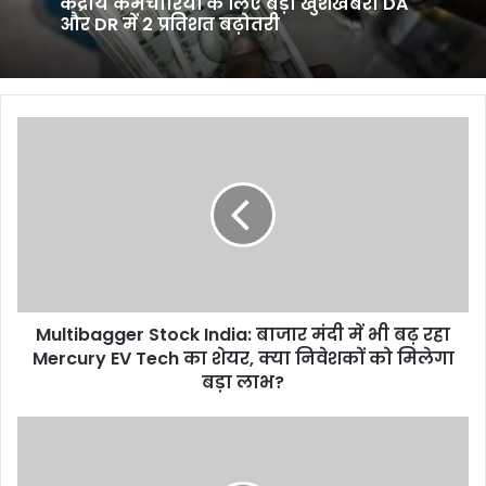
केंद्रीय कर्मचारियों के लिए बड़ी खुशखबरी DA
और DR में 2 प्रतिशत बढ़ोतरी
Multibagger
Stock
India:
बाजार
मंदी
में
भी
बढ़
रहा
Multibagger Stock India: बाजार मंदी में भी बढ़ रहा
Mercury
EV
Mercury EV Tech का शेयर, क्या निवेशकों को मिलेगा
Tech
बड़ा लाभ?
का
शेयर,
क्या
क्या
नितिन
निवेशकों
गडकरी