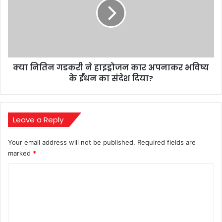
को
ने
मिलेगा
हाइड्रोजन
बड़ा
कार
लाभ?
अपनाकर
भविष्य
के
क्या नितिन गडकरी ने हाइड्रोजन कार अपनाकर भविष्य
ईंधन
का
के ईंधन का संदेश दिया?
संदेश
दिया?
Leave a Reply
Your email address will not be published.
Required fields are
marked
*
C
o
m
m